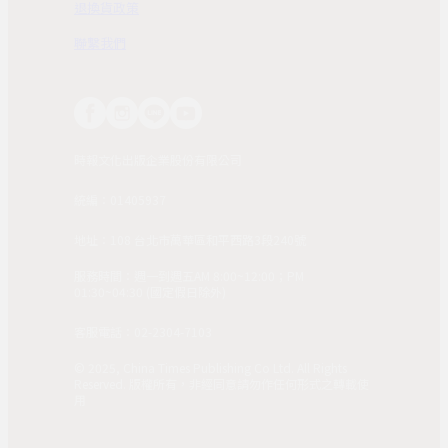
退換貨政策
聯繫我們
時報文化出版企業股份有限公司
統編：01405937
地址：108 台北市萬華區和平西路3段240號
服務時間：週一到週五AM 8:00~12:00；PM
01:30~04:30 (國定假日除外)
客服電話：02-2304-7103
© 2025, China Times Publishing Co Ltd. All Rights
Reserved. 版權所有，非經同意請勿作任何形式之轉載使
用