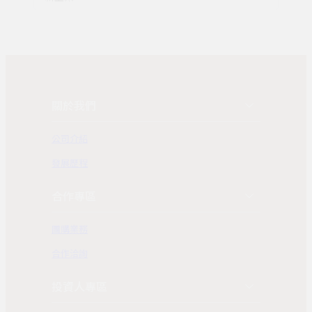
關於我們
公司介紹
發展歷程
合作專區
團購業務
合作洽詢
投資人專區