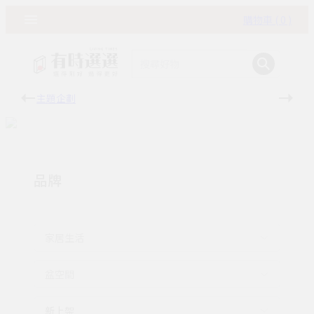
購物車 ( 0 )
主題企劃
有時
品牌
家居生活
盆空間
新上架