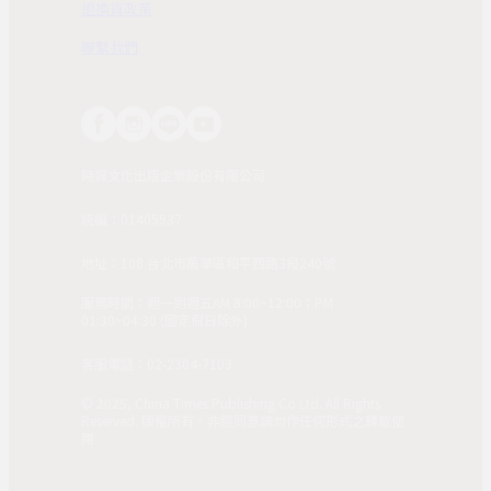
退換貨政策
聯繫我們
時報文化出版企業股份有限公司
統編：01405937
地址：108 台北市萬華區和平西路3段240號
服務時間：週一到週五AM 8:00~12:00；PM
01:30~04:30 (國定假日除外)
客服電話：02-2304-7103
© 2025, China Times Publishing Co Ltd. All Rights
Reserved. 版權所有，非經同意請勿作任何形式之轉載使
用