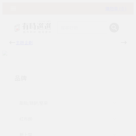
購物車 ( 0 )
主題企劃
有時
品牌
甜點/糕餅/堅果
紅布朗
新上架