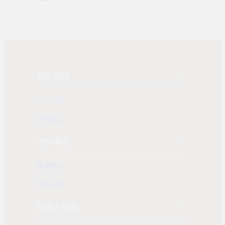
關於我們
公司介紹
發展歷程
合作專區
團購業務
合作洽詢
投資人專區