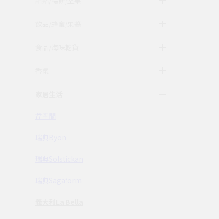
甜點/糕餅/堅果
飲品/蜂蜜/果醬
食品/海味乾貨
香氛
家居生活
盆空間
瑞典Byon
瑞典Solstickan
瑞典Sagaform
義大利La Bella