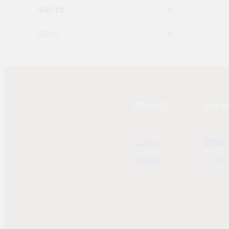
精選好書
任選館
關於我們
合作專
公司介紹
團購業
發展歷程
合作洽