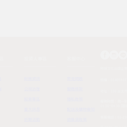
區
投資人專區
客服中心
時報文化出版企
務
財務資訊
常見問題
統編：01405937
詢
公司治理
服務條款
地址：108 台北
股東專區
隱私政策
服務時間：週一到週五
01:30~04:30 
重大訊息
配送及購物需知
客服電話：02-230
近期活動
退換貨政策