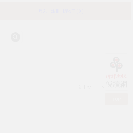
登入
註冊
購物車 ( 0 )
有時書房
新上架
TOP