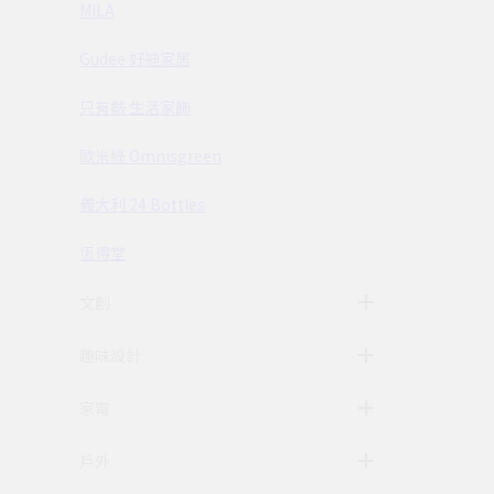
MILA
Gudee 好迪家居
只有蕨 生活家飾
歐米綠 Omnisgreen
義大利 24 Bottles
恆得堂
文創
趣味設計
家電
戶外