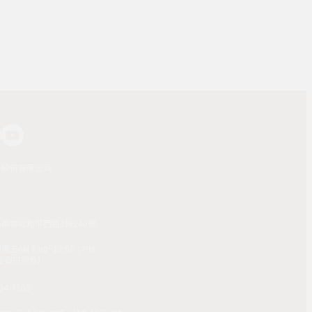
業股份有限公司
市萬華區和平西路3段240號
AM 8:00~12:00；PM
(國定假日除外)
4-7103