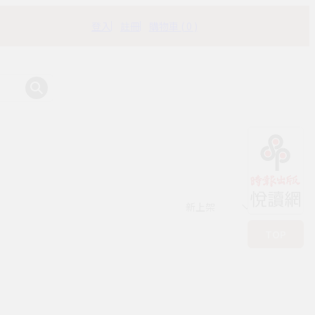
登入
註冊
購物車 ( 0 )
有時書房
新上架
TOP