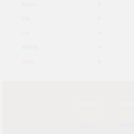
趣味設計
家電
戶外
精選好書
任選館
關於我們
合作專
公司介紹
團購業