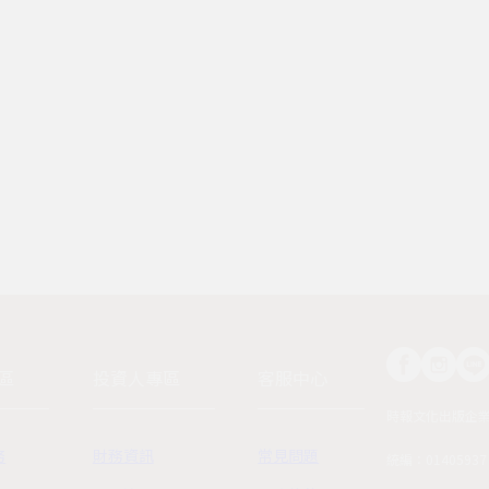
區
投資人專區
客服中心
時報文化出版企
務
財務資訊
常見問題
統編：01405937