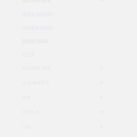
甜點/糕餅/堅果
嗶嗶兔 曲奇餅乾
花現喜福 娃娃酥
胖肉鋪 肉鬆餅
紅布朗
飲品/蜂蜜/果醬
食品/海味乾貨
香氛
家居生活
文創