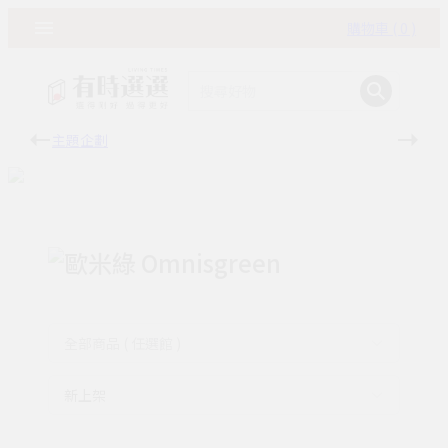
購物車 ( 0 )
主題企劃
有時
歐米綠 Omnisgreen
全部商品 ( 任選館 )
新上架