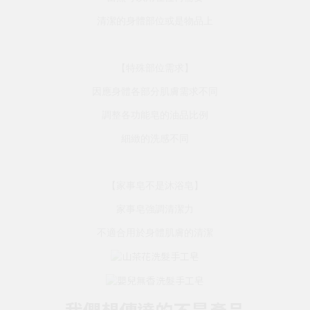
清潔的身體部位或是物品上
【特殊部位需求】
因應身體各部分肌膚需求不同
調整各功能皂的油品比例
細緻的洗感不同
【家事皂不是沐浴皂】
家事皂強調清潔力
不適合用於身體肌膚的清潔
我們想傳達的不是產品