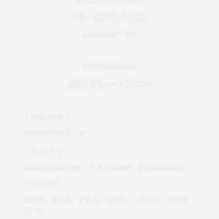
這不是華麗的品牌故事
而是一種踏實的生活態度
默默做好每一塊皂
把對的事做到最好
｜產 品 名 稱｜
嬰兒無香洗髮手工皂
｜產 品 尺 寸｜
裸皂6.5x6.5x2.5cm，外盒7x7x3cm，重量100g±10%
｜全 成 份｜
橄欖油、椰子油、蓖麻油、酪梨油、山茶花油、氫氧化
鈉、水