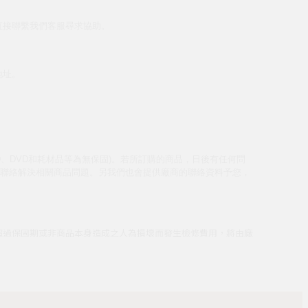
直接聯繫我們客服尋求協助。
地址。
、DVD和耗材品等為無保固)。若所訂購的商品，日後有任何問
聯絡解決相關商品問題。另我們也會提供廠商的聯絡資料予您，
經超過保固期或非商品本身造成之人為損壞而發生檢修費用，將由廠