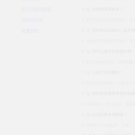
配送及購物需知
4. Q:
如何辦理退換貨？
退換貨政策
A:
若商品符合退換貨條件，請
5. Q:
聯繫我們
我的商品未收到，該怎麼
A:
請先檢查快遞追蹤資訊，若
6. Q:
我可以修改送貨地址嗎？
A:
若訂單尚未發貨，請聯繫客
7. Q:
付款方式有哪些？
A:
我們提供信用卡、行動支付
8.
如何使用優惠券或折扣碼
Q:
A:
在結帳時，您可以在「優惠
9. Q:
如何註冊會員帳號？
A:
在網站右上角點擊「註冊」