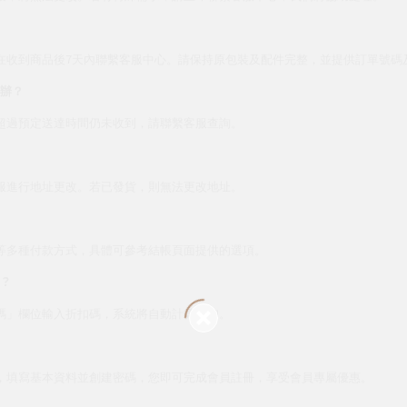
7
在收到商品後
天內聯繫客服中心。請保持原包裝及配件完整，並提供訂單號碼
辦？
超過預定送達時間仍未收到，請聯繫客服查詢。
服進行地址更改。若已發貨，則無法更改地址。
等多種付款方式，具體可參考結帳頁面提供的選項。
？
碼」欄位輸入折扣碼，系統將自動計算折扣。
，填寫基本資料並創建密碼，您即可完成會員註冊，享受會員專屬優惠。