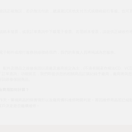
？
資訊正確無誤，若仍無法付款，建議嘗試其他支付方式或聯絡銀行客服。也可
或紙本發票，或至訂單查詢中下載電子發票。若需紙本發票，請提供正確收件
電子郵件或撥打服務熱線聯絡我們，我們的客服人員將竭誠為您服務。
、配件及贈品之維修保固以原廠及廠商規定為主，(不過有關著作權法CD、VCD
「訂單查詢」功能留言，我們即提供您的相關商品訂購紀錄予廠商，廠商將與您
寄回維修保固商品。
及費用如何計算
？
個工作天，需視商品的損害情形以及廠商備料維修時間判定。寄回維修商品若已
客戶決定是否繼續維修。