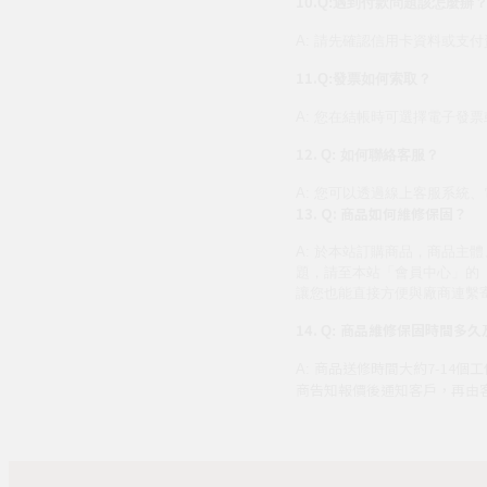
10.
Q:
遇到付款問題該怎麼辦
A:
請先確認信用卡資料或支付
11.
Q:
發票如何索取？
A:
您在結帳時可選擇電子發票
12.
Q:
如何聯絡客服？
A:
您可以透過線上客服系統、
13.
Q:
商品如何維修保固？
A:
於本站訂購商品，商品主體
題，請至本站「會員中心」的
讓您也能直接方便與廠商連繫
14.
商品維修保固時間多久
Q:
商品送修時間大約7-14
A:
商告知報價後通知客戶，再由