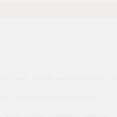
點擊「加入購物車」，然後進行結帳。根據提示填寫收貨地址及付款方式，即
訂單歷史」中查詢訂單狀態，或者點擊訂單確認信中的查詢連結。
段，將無法更改。若有特殊需求，請立即聯繫客服中心，我們將協助處理。