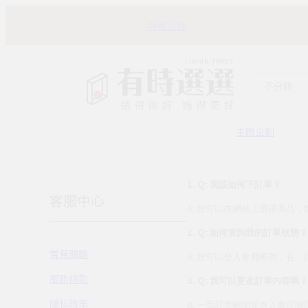
時報出版
不分類
主題企劃
1. Q:
我該如何下訂單？
客服中心
A:
您可以在網站上選擇商品，
2. Q:
如何查詢我的訂單狀態？
常見問題
A:
您可以登入會員帳號，在「
服務條款
3. Q:
我可以更改訂單內容嗎？
隱私政策
A:
一旦訂單確認並進入處理階