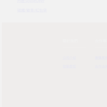
丹鹿SouveDeer
磁鐵/徽章/紅包袋
關於我們
合作專
公司介紹
團購業
發展歷程
合作洽