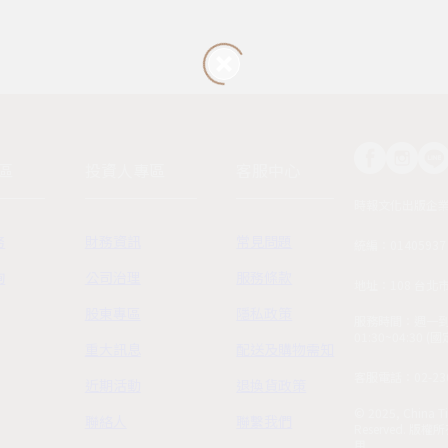
區
投資人專區
客服中心
時報文化出版企
務
財務資訊
常見問題
統編：01405937
詢
公司治理
服務條款
地址：108 台北
股東專區
隱私政策
服務時間：週一到週五
01:30~04:30 
重大訊息
配送及購物需知
客服電話：02-230
近期活動
退換貨政策
© 2025, China Ti
聯絡人
聯繫我們
Reserved.
用