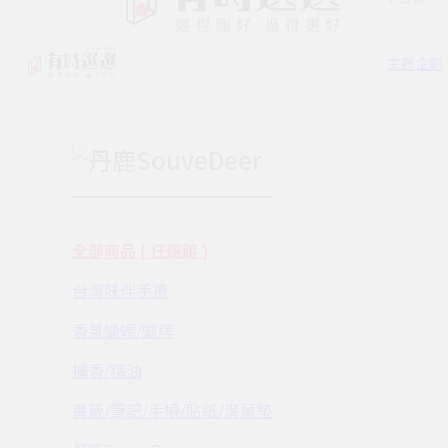
主題企劃
丹鹿SouveDeer
全部商品 ( 任選館 )
台灣味伴手禮
香氛蠟蠋/蠟牌
擴香/精油
書籤/筆記/手帳/貼紙/滑鼠墊