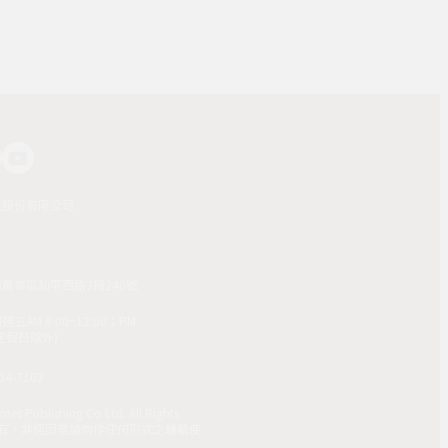
業股份有限公司
市萬華區和平西路3段240號
AM 8:00~12:00；PM
(國定假日除外)
4-7103
mes Publishing Co Ltd. All Rights
 版權所有，非經同意請勿作任何形式之轉載使