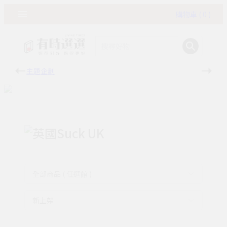
購物車 ( 0 )
主題企劃
有時
英國Suck UK
全部商品 ( 任選館 )
新上架