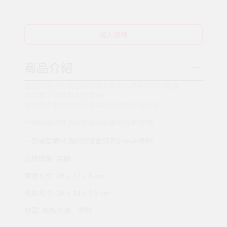
加入選購
商品介紹
這隻從滅絕中復活的鑄鐵暴龍可以輕鬆地咬開瓶蓋，
輕鬆撕下你飲料上的廢鐵!!
這款巨大的廚房用品會成為聚會的任何話題~
一款給愛喝啤酒的恐龍愛好著的完美禮物!
一款給愛喝啤酒的恐龍愛好著的完美禮物!
品牌國家: 英國
實際尺寸: 26 x 12 x 6 cm
包裝尺寸: 26 x 14 x 7.5 cm
材質: 鑄鐵金屬、塑料