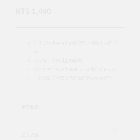
NT$ 1,490
這隻從滅絕中復活的暴龍可以輕鬆地咬開瓶
蓋
輕鬆撕下你飲料上的廢鐵.ᐟ.ᐟ
這款巨大的廚房用品會成為聚會的任何話題
一款給愛喝啤酒的恐龍愛好著的完美禮物.ᐟ
購買數量
1
加入追蹤