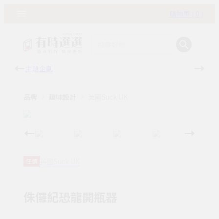
購物車 ( 0 )
主題企劃
有時
品牌
趣味設計
英國Suck UK
英國Suck UK
任選
侏儸紀恐龍開瓶器