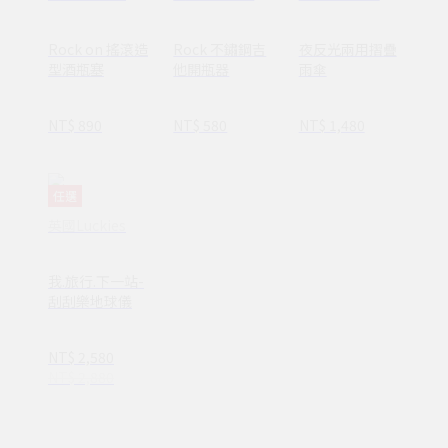
Rock on 搖滾造
Rock 不鏽鋼吉
夜反光兩用摺疊
型酒瓶塞
他開瓶器
雨傘
NT$ 890
NT$ 580
NT$ 1,480
任選
英國Luckies
我.旅行.下一站-
刮刮樂地球儀
NT$ 2,580
NT$ 2,880