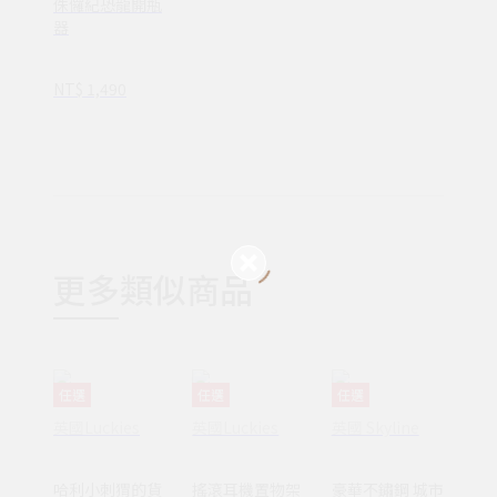
侏儸紀恐龍開瓶
器
NT$ 1,490
更多類似商品
任選
任選
任選
英國Luckies
英國Luckies
英國 Skyline
哈利小刺猬的貨
搖滾耳機置物架
豪華不鏽鋼 城市