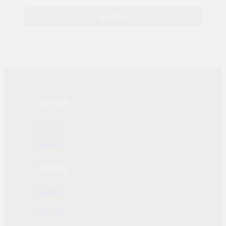
載入更多
關於我們
公司介紹
發展歷程
合作專區
團購業務
合作洽詢