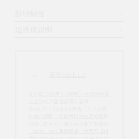
詳細規格
退換貨說明
英國Suck UK
創辦於1999年，以趣味、幽默風格聞
名全球的英國禮品設計品牌
SuckUK，Suck UK結合了不同領域
的設計師們，透過對日常生活的觀察
與環保的用心，並將英國獨有的黑色
「幽默」融入每個產品，利用不同材
質結合有趣元素，設計出趣味貼近生