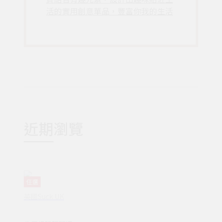
活的實用創意單品，豐富你我的生活
近期瀏覽
任選
英國Suck UK