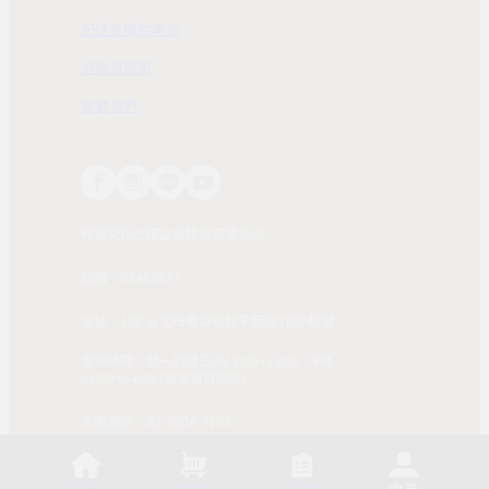
配送及購物需知
退換貨政策
聯繫我們
時報文化出版企業股份有限公司
統編：01405937
地址：108 台北市萬華區和平西路3段240號
服務時間：週一到週五AM 8:00~12:00；PM
01:30~04:30 (國定假日除外)
客服電話：02-2304-7103
© 2025, China Times Publishing Co Ltd. All Rights
Reserved. 版權所有，非經同意請勿作任何形式之轉載使