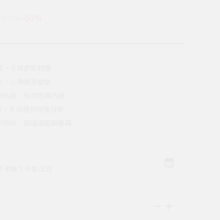
 3,980
-53%
感，手感柔軟舒適
計，心情隨意變換
色抗菌，有效防蹣抗菌
認證，有效達到保暖效果
利技術，阻擋細菌與塵蹣
單後 5 天後出貨