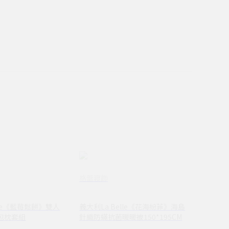
格蕾寢飾
lle《藍莓鬆餅》雙人
義大利La Belle《花海紛菲》海島
包枕套組
針織防蟎抗菌暖暖被150*195CM