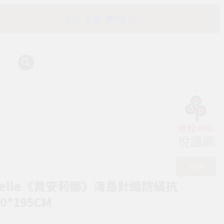
登入
註冊
購物車 ( 0 )
有時書房
TOP
Belle《喬安莉娜》海島針織防蟎抗
*195CM