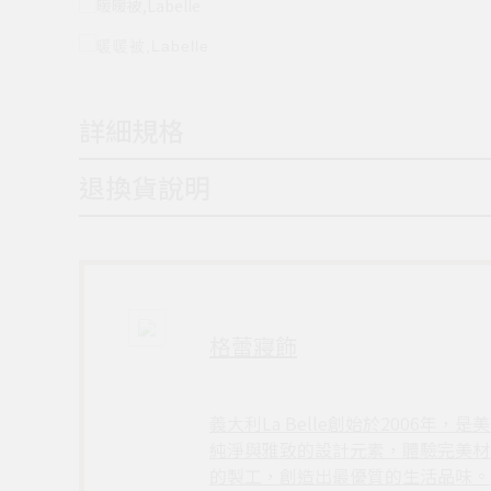
詳細規格
退換貨說明
格蕾寢飾
義大利La Belle創始於200
純淨與雅致的設計元素，體驗完美材質
的製工，創造出最優質的生活品味。