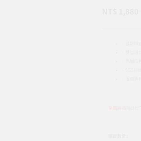
NT$ 1,880
$
．蓬鬆睡
．雙面設
．添加綠
．SGS
．法國專
預購商品
預計於下
購買數量
1