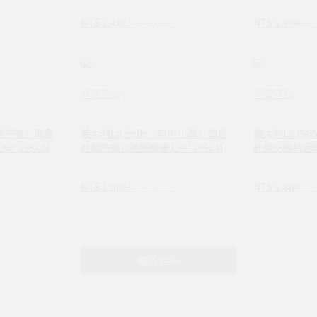
0
NT$ 2,480
NT$ 7,980
NT$ 1,990
NT$
格蕾寢飾
格蕾寢飾
暖陽午後》海島
義大利La Belle《叭叭小車》海島
義大利La Be
0*195CM
針織防蟎抗菌暖暖被150*195CM
針織防蟎抗菌暖暖
0
NT$ 1,880
NT$ 3,980
NT$ 1,880
NT$
載入更多