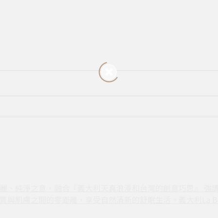
6年，是美麗、純淨之意，融合『義大利天真浪漫和台灣的創意巧思』 
與肌膚之間的零距離，享受自然清新的舒眠生活。義大利La B