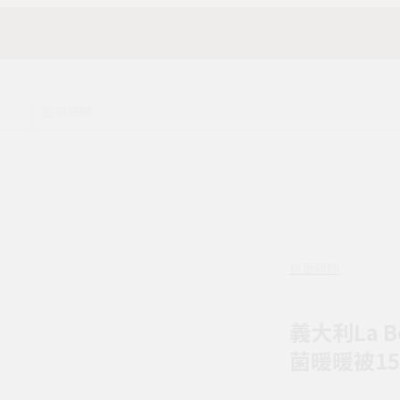
格蕾寢飾
義大利La 
菌暖暖被150