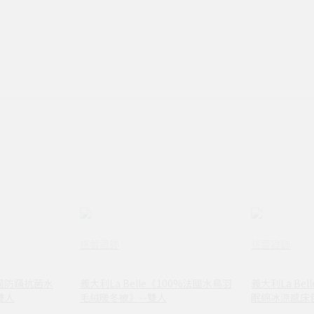
格蕾寢飾
格蕾寢飾
德國防蹣抗菌水
義大利La Belle《100%法國水鳥羽
義大利La Be
雙人
毛絨暖冬被》--雙人
眠綿冰涼感床