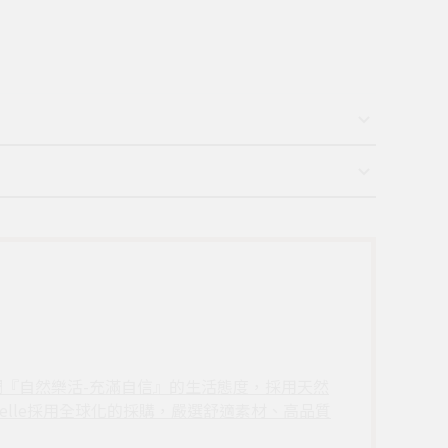
強調『自然樂活-充滿自信』的生活態度，採用天然
elle採用全球化的採購，嚴選舒適素材、高品質