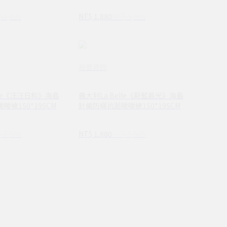
 4,490
NT$ 1,880
NT$ 3,980
格蕾寢飾
lle《汪汪日和》海島
義大利La Belle《蔚藍晨光》海島
被150*195CM
針織防蟎抗菌暖暖被150*195CM
 3,980
NT$ 1,880
NT$ 3,980