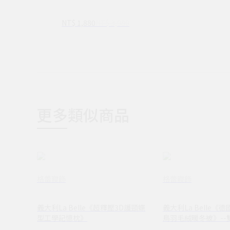
*195CM
NT$ 1,880
NT$ 3,980
更多類似商品
格蕾寢飾
格蕾寢飾
義大利La Belle《超釋壓3D護頸蝶
義大利La Belle《
型工學記憶枕》
鳥羽毛絨暖冬被》--