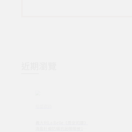
近期瀏覽
格蕾寢飾
義大利La Belle《喬安莉娜》
海島針織防蟎抗菌暖暖被150