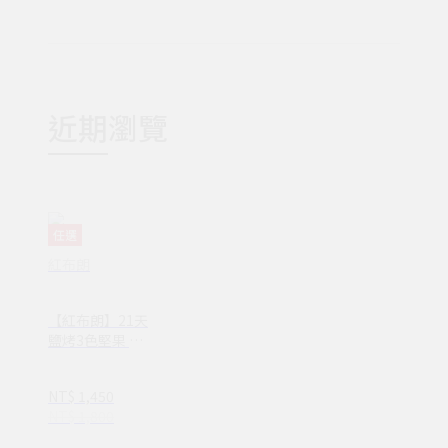
近期瀏覽
任選
紅布朗
【紅布朗】21天
鹽烤3色堅果 盒
裝 (25g*21包) X
2盒
NT$ 1,450
NT$ 1,800