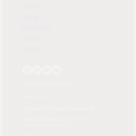
服務條款
隱私政策
配送及購物需知
退換貨政策
聯繫我們
時報文化出版企業股份有限公司
統編：01405937
地址：108 台北市萬華區和平西路3段240號
服務時間：週一到週五AM 8:00~12:00；PM
01:30~04:30 (國定假日除外)