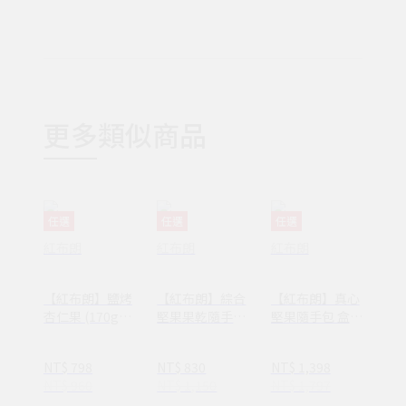
更多類似商品
任選
任選
任選
紅布朗
紅布朗
紅布朗
【紅布朗】鹽烤
【紅布朗】綜合
【紅布朗】真心
杏仁果 (170g)
堅果果乾隨手包
堅果隨手包 盒裝
X3罐
(25g*12包) X2
(25g*12包) X3
盒
盒
NT$ 798
NT$ 830
NT$ 1,398
NT$ 960
NT$ 1,150
NT$ 1,797