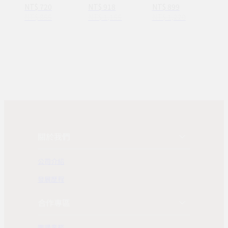
NT$ 720
NT$ 918
NT$ 899
NT$ 855
NT$ 1,155
NT$ 1,220
關於我們
公司介紹
發展歷程
合作專區
團購業務