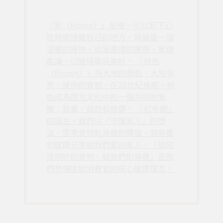
「家（Home）」是唯一可以卸下心
防無需隱藏自己的地方，無論是一個
溫暖的擁抱，或是盡情的撒野，家總
能讓一切變得單純美好。 「棕色
（Brown）」為大地的顏色、大地孕
育、提供的食物，在20世紀後期，棕
色成為西方文化中的一個共同的象
徵：簡單，自然和健康。 「紅布朗」
的誕生，我們以「守護家人」的想
法，思考食物對身體的價值，將營養
和健康分享給我們愛的家人。「如何
提供好的食物，給我們的身體」是我
們想傳達給消費者的核心健康理念。