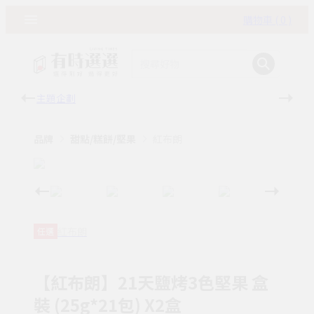
購物車 ( 0 )
主題企劃
有時
品牌
甜點/糕餅/堅果
紅布朗
紅布朗
任選
【紅布朗】21天鹽烤3色堅果 盒
裝 (25g*21包) X2盒