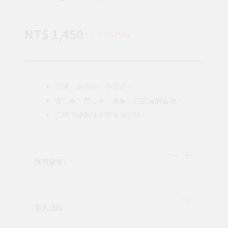
NT$ 1,450
$ 1,800
-19%
高纖、輕烘焙、非油炸。
杏仁果、南瓜子、腰果，口感清甜香脆。
三烤竹鹽鹹味中帶有甘甜味。
購買數量
1
加入追蹤