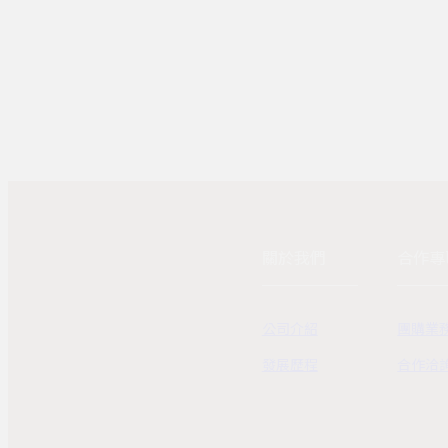
關於我們
合作專
公司介紹
團購業
發展歷程
合作洽