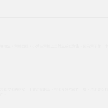
端抽生，葉軸面壯，小葉在葉軸上呈對生或近對生。因為葉子像一
容易控水的花盆，土質疏鬆肥沃，排水良好的酸性土壤，澆水要保
亡。