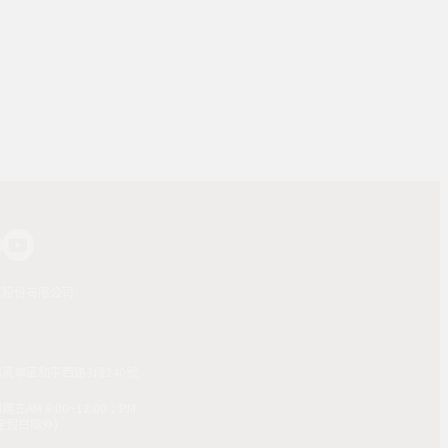
業股份有限公司
市萬華區和平西路3段240號
AM 8:00~12:00；PM
(國定假日除外)