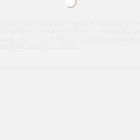
，我們用心尋思空間的紋理來規劃每一件盆栽組合，挑選適合室內或
愛植栽的夥伴們在照料過程中更能輕易上手。 所有植栽都是活
合盆栽，將您小小的心意傳達出去。 追求著最植物最原始的美
來怡目怡情，為家居增添一抹綠意。