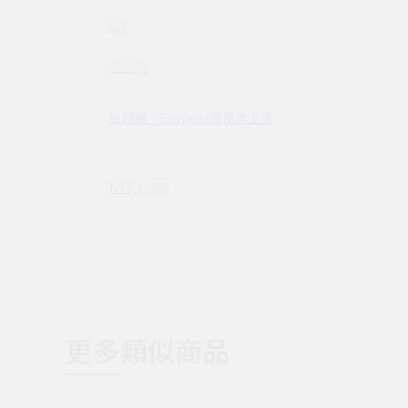
盆空間
金錢樹 - Ecopots環保桌上盆
NT$ 1,088
更多類似商品