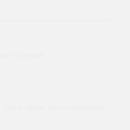
串串錢幣，故而叫金錢樹。
持「不乾不澆，澆則澆透」的方法。在冬季應特別注意盆土