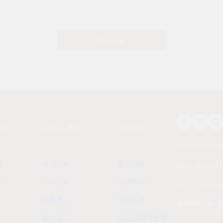
載入更多
區
投資人專區
客服中心
時報文化出版企
務
財務資訊
常見問題
統編：01405937
詢
公司治理
服務條款
地址：108 台北
股東專區
隱私政策
服務時間：週一到週五
01:30~04:30 
重大訊息
配送及購物需知