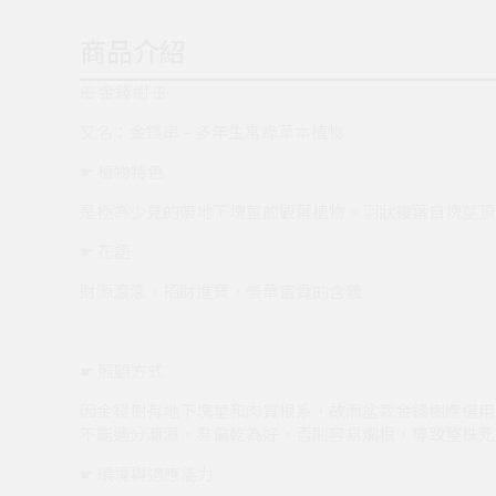
商品介紹
ꕥ 金錢樹 ꕥ
又名：金錢串 – 多年生常綠草本植物
☛ 植物特色
是極為少見的帶地下塊莖的觀葉植物。羽狀複葉自塊莖頂
☛ 花語
財源滾滾，招財進寶，榮華富貴的含義
☛ 照顧方式
因金錢樹有地下塊莖和肉質根系，故而盆栽金錢樹應選用
不能過分潮濕，易偏乾為好，否則容易爛根，導致整株死
☛ 環境與適應能力