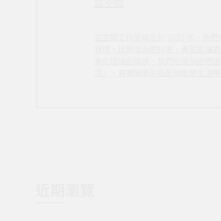
盆空間
盆空間工作室成立於 2021 年
苔球、比例混合肥料等，希望能讓喜
美化環境的需求，我們也提供送禮組
活」，其實簡單的搭配就能使生活帶
近期瀏覽