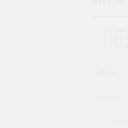
NT$ 1,088
開幕送禮
室內好照
Ecopot
購買數量
1
加入追蹤
放