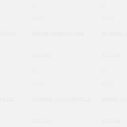
盆空間
盆空間
磨款琴葉榕
開幕送禮-柏金蔓綠絨S水磨盆
窗孔蔓綠絨 - 
NT$ 3,580
NT$ 1,088
盆空間
盆空間
環保桌上盆
波士頓腎蕨 - Ecopots環保桌上盆
圓葉椒草 - E
NT$ 1,088
NT$ 1,088