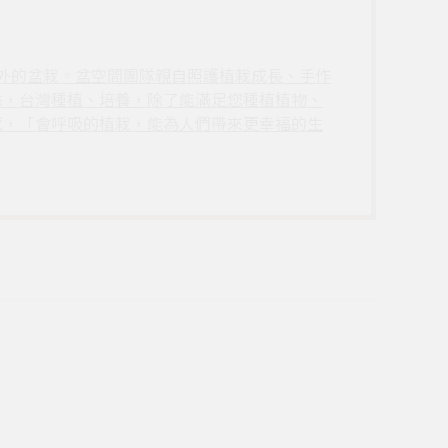
戶外的盆栽。盆空間團隊親自照護植栽成長、手作
株，台灣種植、培養，除了能滿足您種植植物、
感，「會呼吸的植栽，能為人們帶來更幸福的生