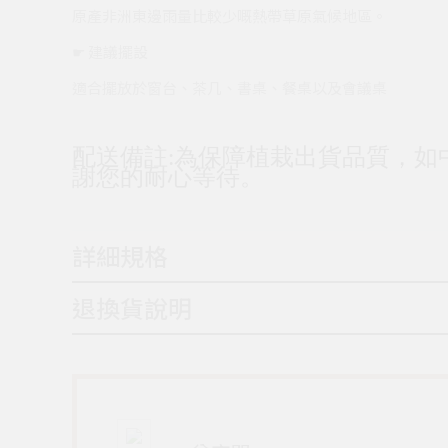
原產非洲東邊雨量比較少嘅熱帶草原氣候地區。
☛ 建議擺設
適合擺放於窗台、茶几、書桌、餐桌以及會議桌
配送備註:為保障植栽出貨品質，如
謝您的耐心等待。
詳細規格
退換貨說明