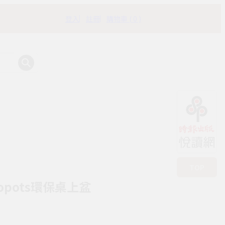
登入
註冊
購物車 ( 0 )
有時書房
TOP
copots環保桌上盆