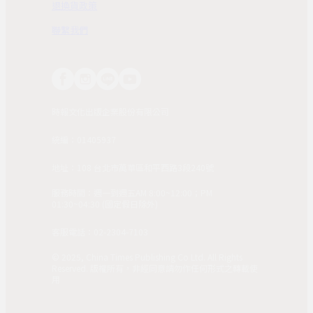
退換貨政策
聯繫我們
時報文化出版企業股份有限公司
統編：01405937
地址：108 台北市萬華區和平西路3段240號
服務時間：週一到週五AM 8:00~12:00；PM
01:30~04:30 (國定假日除外)
客服電話：02-2304-7103
© 2025, China Times Publishing Co Ltd. All Rights
Reserved. 版權所有，非經同意請勿作任何形式之轉載使
用