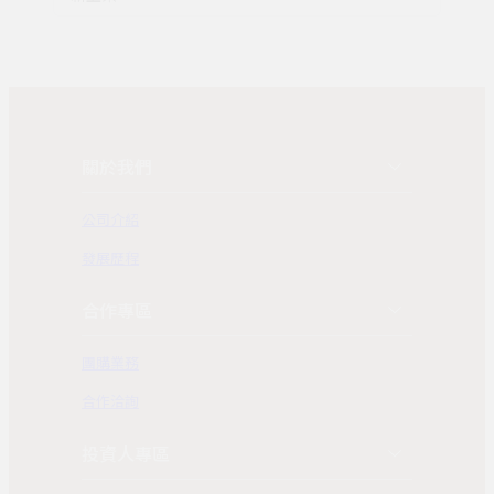
關於我們
公司介紹
發展歷程
合作專區
團購業務
合作洽詢
投資人專區