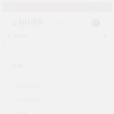
購物車 ( 0 )
主題企劃
有時
品牌
甜點/糕餅/堅果
花現喜福 娃娃酥
新上架