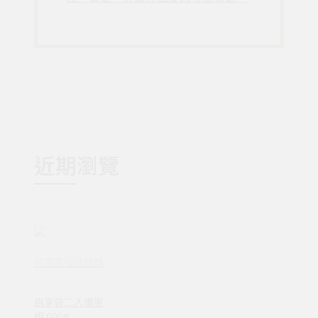
近期瀏覽
花現喜福娃娃酥
自享袋二入優惠
組 600g