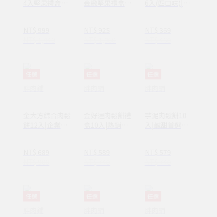
4入堅果禮盒
金緻堅果禮盒
6入(四口味)|高
（鹽烤腰果仁
（鹽烤腰果仁
CP值
+鹽烤威力果仁
+雙桃果仁+鹽烤
NT$ 999
NT$ 925
NT$ 369
+鹽烤3色堅果
3色堅果）
NT$ 1,440
NT$ 1,060
NT$ 460
+鹽烤杏仁果）
任選
任選
任選
胖肉鋪
胖肉鋪
胖肉鋪
金大方綜合肉鬆
金好運肉鬆餅禮
芋泥肉鬆餅10
餅12入|企業送
盒10入|熱銷冠
入|鹹甜首選不
禮首選
軍
甜膩
NT$ 689
NT$ 589
NT$ 579
NT$ 900
NT$ 740
NT$ 740
任選
任選
任選
胖肉鋪
胖肉鋪
胖肉鋪