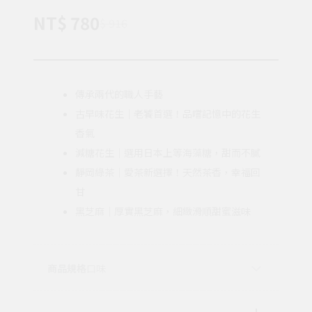
NT$ 780
$ 916
傳承兩代的職人手藝
古早味花生｜老饕首選！品嚐記憶中的花⽣
香氣
減糖花生｜選用日本上等海藻糖，甜而不膩
靜岡綠茶｜愛茶新選擇！天然茶香，幸福回
甘
黑芝麻｜厚實黑芝麻，細緻滑順甜蜜滋味
商品規格
口味