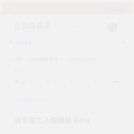
購物車 ( 0 )
主題企劃
有時
品牌
甜點/糕餅/堅果
花現喜福 娃娃酥
花現喜福娃娃酥
自享袋二入優惠組 600g