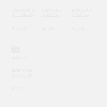
超金喜綜合肉鬆
麻糬肉鬆餅10
原味肉鬆餅10
餅18入|最澎湃
入|熱銷冠軍
入|經典不敗
NT$ 1,009
NT$ 579
NT$ 579
NT$ 1,350
NT$ 740
NT$ 740
任選
嗶嗶兔BB2
曲奇餅乾 圓鐵盒
手工餅乾 交換禮
物/生日禮物/禮
盒
NT$ 370