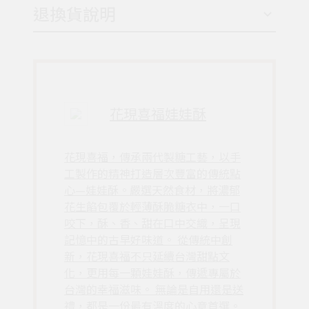
退換貨說明
花現喜福娃娃酥
花現喜福，傳承兩代製糖工藝，以手
工製作的精神打造層次豐富的傳統點
心—娃娃酥。嚴選天然食材，將濃郁
花生餡包覆於輕薄酥脆糖衣中，一口
咬下，酥、香、甜在口中交織，呈現
記憶中的古早好味道。 從傳統中創
新，花現喜福不只延續台灣甜點文
化，更用每一顆娃娃酥，傳遞專屬於
台灣的幸福滋味。 無論是自用還是送
禮，都是一份最有溫度的心意首選。