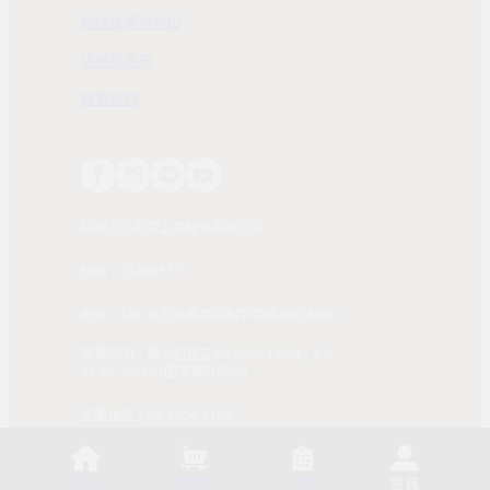
配送及購物需知
退換貨政策
聯繫我們
時報文化出版企業股份有限公司
統編：01405937
地址：108 台北市萬華區和平西路3段240號
服務時間：週一到週五AM 8:00~12:00；PM
01:30~04:30 (國定假日除外)
客服電話：02-2304-7103
© 2025, China Times Publishing Co Ltd. All Rights
Reserved. 版權所有，非經同意請勿作任何形式之轉載使
首頁
購物車
訂單
會員
用