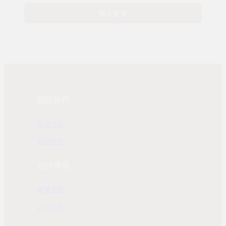
載入更多
關於我們
公司介紹
發展歷程
合作專區
團購業務
合作洽詢