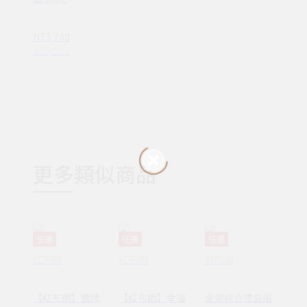
NT$ 780
NT$ 916
更多類似商品
任選
任選
任選
紅布朗
紅布朗
胖肉鋪
【紅布朗】鹽烤
【紅布朗】幸福
金選綜合禮盒組