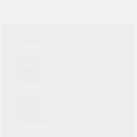
關於我們
公司介紹
發展歷程
合作專區
團購業務
合作洽詢
投資人專區