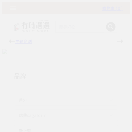
購物車 ( 0 )
主題企劃
有時
品牌
戶外
瑞典sagaform
新上架