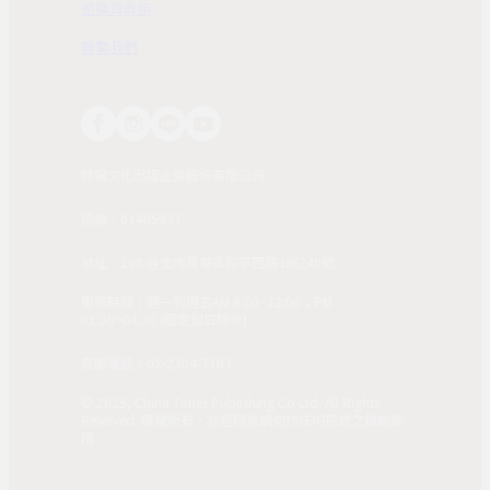
退換貨政策
聯繫我們
時報文化出版企業股份有限公司
統編：01405937
地址：108 台北市萬華區和平西路3段240號
服務時間：週一到週五AM 8:00~12:00；PM
01:30~04:30 (國定假日除外)
客服電話：02-2304-7103
© 2025, China Times Publishing Co Ltd. All Rights
Reserved. 版權所有，非經同意請勿作任何形式之轉載使
用