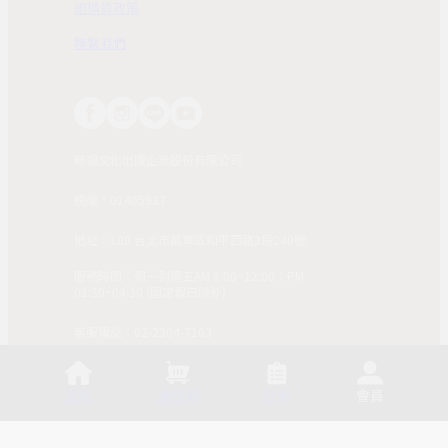
退換貨政策
聯繫我們
時報文化出版企業股份有限公司
統編：01405937
地址：108 台北市萬華區和平西路3段240號
服務時間：週一到週五AM 8:00~12:00；PM
01:30~04:30 (國定假日除外)
客服電話：02-2304-7103
© 2025, China Times Publishing Co Ltd. All Rights
Reserved. 版權所有，非經同意請勿作任何形式之轉載使
首頁
購物車
訂單
會員
用