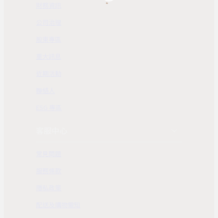
財務資訊
公司治理
股東專區
重大訊息
近期活動
聯絡人
ESG 專區
客服中心
常見問題
服務條款
隱私政策
配送及購物需知