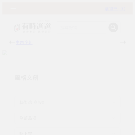
購物車 ( 0 )
主題企劃
有時
風格文創
藝術/創意設計
全部品項
新上架