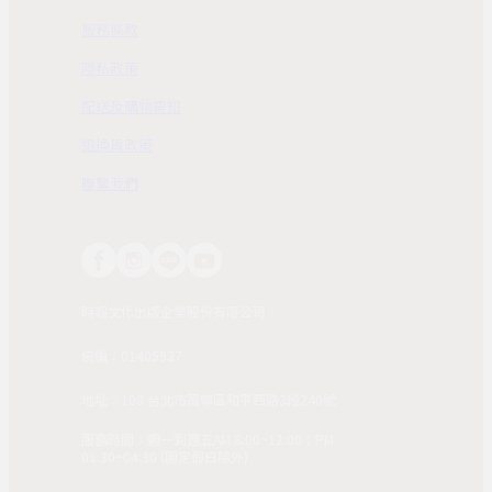
服務條款
隱私政策
配送及購物需知
退換貨政策
聯繫我們
時報文化出版企業股份有限公司
統編：01405937
地址：108 台北市萬華區和平西路3段240號
服務時間：週一到週五AM 8:00~12:00；PM
01:30~04:30 (國定假日除外)