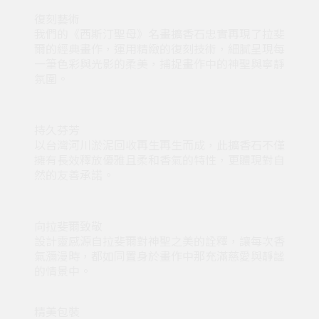
復刻藝術
我們的《西斯汀聖母》名畫擴香石忠實再現了拉斐
爾的經典畫作，運用精緻的復刻技術，細膩呈現每
一筆色彩與光影的柔美，捕捉畫作中的神聖與寧靜
氛圍。
持久芬芳
以台灣河川淤泥回收再生再生而成，此擴香石不僅
擁有長效釋放優雅且柔和香氣的特性，更體現對自
然的友善承諾。
向拉斐爾致敬
設計靈感源自拉斐爾對神聖之美的詮釋，讓每次香
氣瀰漫時，都如同置身於畫作中那充滿慈愛與靜謐
的情景中。
精美包裝