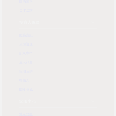
團購業務
合作洽詢
投資人專區
財務資訊
公司治理
股東專區
重大訊息
近期活動
聯絡人
ESG 專區
客服中心
常見問題