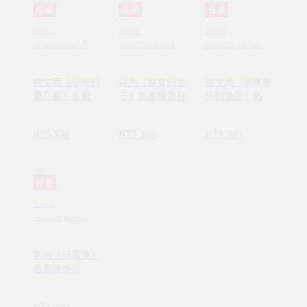
任選
任選
任選
Pavo
Pavo
Pavo
Jewelry&Art
Jewelry&Art
Jewelry&Art
達文西《聖母的
莫內《撐傘的女
達文西《蒙娜麗
康乃馨》名畫擴
子》名畫擴香石
莎的微笑》名畫
香石
擴香石
NT$ 380
NT$ 380
NT$ 380
任選
Pavo
Jewelry&Art
梵谷《自畫像》
名畫擴香石
NT$ 380