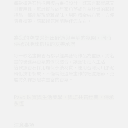
每款擴香石皆採用復古畫框設計，既富有藝術感又
具實用性，無論擺放於居家角落或作為珍貴的藝術
禮品，都能展現優雅品味。另附精緻絨布套，方便
隨身攜帶，讓藝術氛圍隨時伴您左右。
為您的空間營造出舒適與寧靜的氛圍，同時
傳遞對地球環境的友善承諾
每一款名畫擴香石都以經典藝術作品為靈感，將名
畫的優雅與香氛的愉悅結合，讓藝術走入生活。
這款擴香石採用環保永續材質，運用台灣河川淤泥
轉化技術製成，不僅精緻還原畫作的細膩細節，更
能持久釋放層次豐富的香氛。
Pavo 珠寶與生活美學，與您共賞經典，傳承
永恆
注意事項