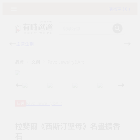
購物車 ( 0 )
主題企劃
有時
品牌
文創
Pavo Jewelry&Art
Pavo Jewelry&Art
任選
拉斐爾《西斯汀聖母》名畫擴香
石