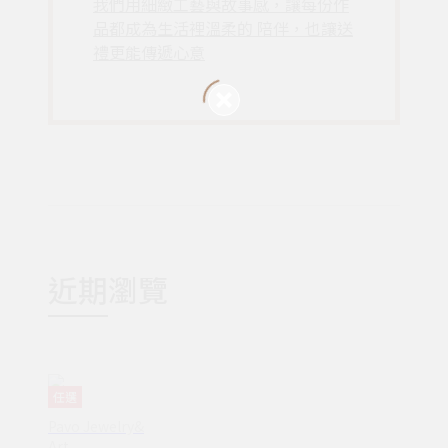
我們用細緻工藝與故事感，讓每份作
品都成為生活裡溫柔的 陪伴，也讓送
禮更能傳遞心意
近期瀏覽
任選
Pavo Jewelry&
Art