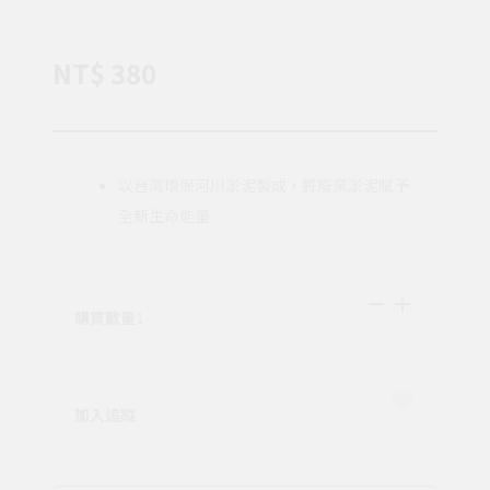
NT$ 380
以台灣環保河川淤泥製成，將廢棄淤泥賦予
全新生命能量
購買數量
1
加入追蹤