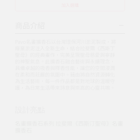
加入選購
商品介紹
Pavo名畫擴香石以台灣環保河川淤泥製成，將
廢棄淤泥注入全新生命，結合拉斐爾《西斯丁
聖母》的經典畫作，完美呈現聖母慈愛與寧靜
的神聖氣息。此擴香石融合藝術與永續理念，
具備卓越的吸香與釋香性能，讓您的空間浸潤
在柔和而莊嚴的氛圍中。藉由將自然資源轉化
為生活藝術，每一件作品都是對地球的溫暖守
護，為日常生活帶來詩意與崇高的心靈共鳴。
設計亮點
名畫擴香石系列 拉斐爾《西斯汀聖母》名畫
擴香石