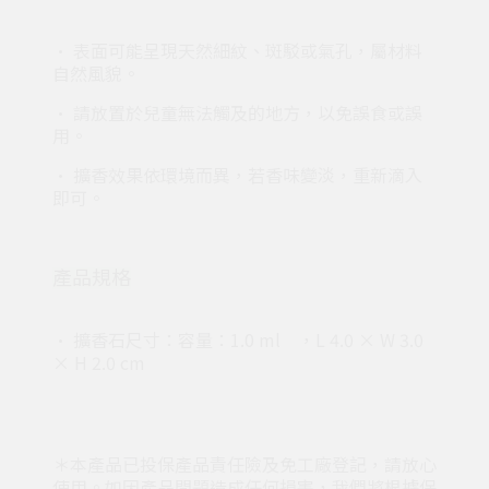
• 表面可能呈現天然細紋、斑駁或氣孔，屬材料
自然風貌。
• 請放置於兒童無法觸及的地方，以免誤食或誤
用。
• 擴香效果依環境而異，若香味變淡，重新滴入
即可。
產品規格
• 擴香石尺寸：容量：1.0 ml ，L 4.0 × W 3.0
× H 2.0 cm
＊本產品已投保產品責任險及免工廠登記，請放心
使用。如因產品問題造成任何損害，我們將根據保