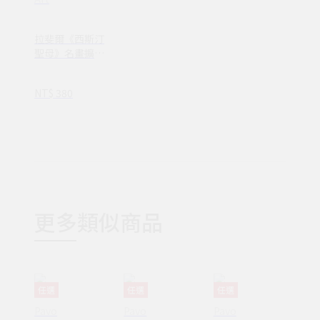
拉斐爾《西斯汀
聖母》名畫擴香
石
NT$ 380
更多類似商品
任選
任選
任選
Pavo
Pavo
Pavo