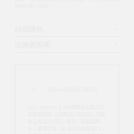
險條款進行賠償
詳細規格
退換貨說明
Pavo Jewelry&Art
Pavo Jewelry & Art|讓藝術走進日常
的美學品牌 以珠寶設計為起點，將藝
術化為生活中的小驚喜。從展覽聯
名、美學禮品，到 香氛與珠寶創作，