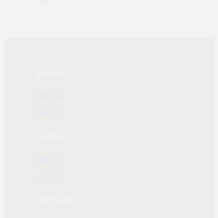
關於我們
公司介紹
發展歷程
合作專區
團購業務
合作洽詢
投資人專區