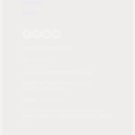
退換貨政策
聯繫我們
時報文化出版企業股份有限公司
統編：01405937
地址：108 台北市萬華區和平西路3段240號
服務時間：週一到週五AM 8:00~12:00；PM
01:30~04:30 (國定假日除外)
客服電話：02-2304-7103
© 2025, China Times Publishing Co Ltd. All Rights
Reserved. 版權所有，非經同意請勿作任何形式之轉載使
用