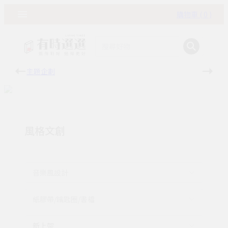
購物車 ( 0 )
主題企劃
有時
風格文創
音樂風設計
紙膠帶/鑰匙圈/書檔
新上架