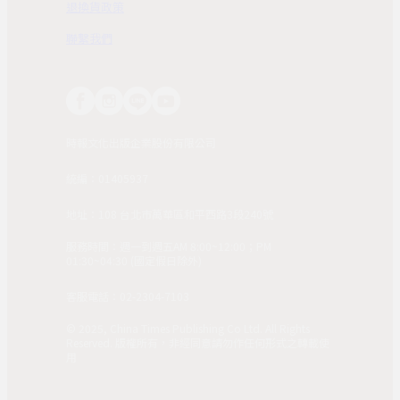
退換貨政策
聯繫我們
時報文化出版企業股份有限公司
統編：01405937
地址：108 台北市萬華區和平西路3段240號
服務時間：週一到週五AM 8:00~12:00；PM
01:30~04:30 (國定假日除外)
客服電話：02-2304-7103
© 2025, China Times Publishing Co Ltd. All Rights
Reserved. 版權所有，非經同意請勿作任何形式之轉載使
用