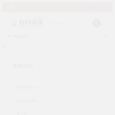
購物車 ( 0 )
主題企劃
有時
風格文創
藝術/創意設計
名畫香氛蠟燭
新上架