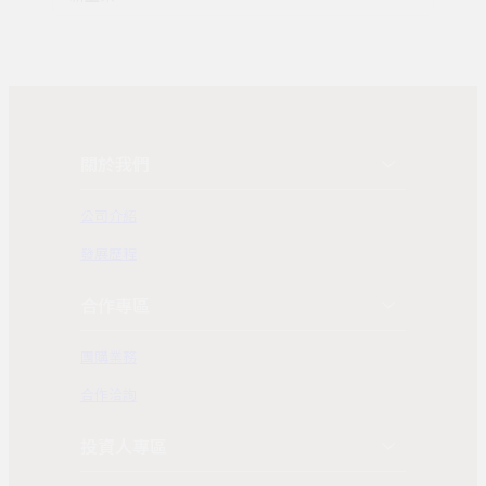
關於我們
公司介紹
發展歷程
合作專區
團購業務
合作洽詢
投資人專區