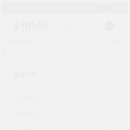
購物車 ( 0 )
主題企劃
有時
風格文創
音樂風設計
時鐘/燈箱
新上架