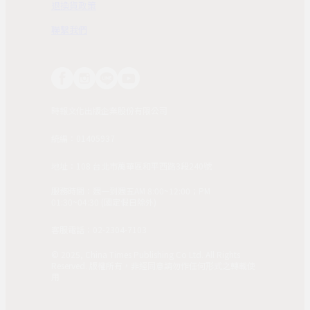
退換貨政策
聯繫我們
時報文化出版企業股份有限公司
統編：01405937
地址：108 台北市萬華區和平西路3段240號
服務時間：週一到週五AM 8:00~12:00；PM
01:30~04:30 (國定假日除外)
客服電話：02-2304-7103
© 2025, China Times Publishing Co Ltd. All Rights
Reserved. 版權所有，非經同意請勿作任何形式之轉載使
用