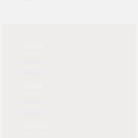
關於我們
公司介紹
發展歷程
合作專區
團購業務
合作洽詢
投資人專區