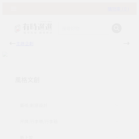
購物車 ( 0 )
主題企劃
有時
風格文創
藝術/創意設計
吊牌/行李帶/行李箱
新上架