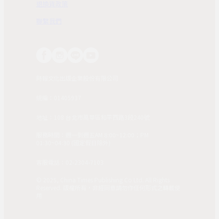
退換貨政策
聯繫我們
時報文化出版企業股份有限公司
統編：01405937
地址：108 台北市萬華區和平西路3段240號
服務時間：週一到週五AM 8:00~12:00；PM
01:30~04:30 (國定假日除外)
客服電話：02-2304-7103
© 2025, China Times Publishing Co Ltd. All Rights
Reserved. 版權所有，非經同意請勿作任何形式之轉載使
用