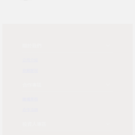
關於我們
公司介紹
發展歷程
合作專區
團購業務
合作洽詢
投資人專區