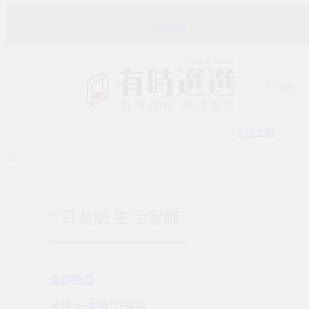
時報出版
不分類
主題企劃
只有蕨 生活家飾
全部商品
吊牌/行李帶/行李箱