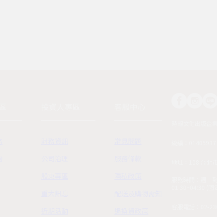
區
投資人專區
客服中心
時報文化出版企
務
財務資訊
常見問題
統編：01405937
詢
公司治理
服務條款
地址：108 台北
股東專區
隱私政策
服務時間：週一到週五
01:30~04:30 
重大訊息
配送及購物需知
客服電話：02-230
近期活動
退換貨政策