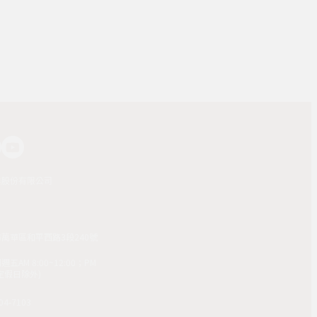
業股份有限公司
市萬華區和平西路3段240號
AM 8:00~12:00；PM
(國定假日除外)
4-7103