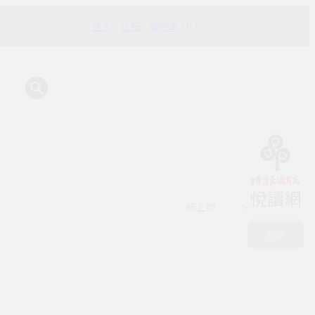
登入
註冊
購物車 ( 0 )
有時書房
新上架
TOP