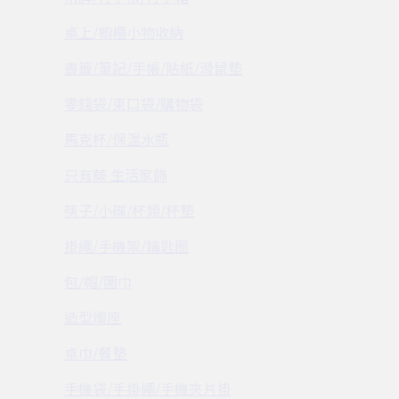
桌上/櫥櫃小物收納
書籤/筆記/手帳/貼紙/滑鼠墊
零錢袋/束口袋/購物袋
馬克杯/保温水瓶
只有蕨 生活家飾
筷子/小碟/杯類/杯墊
掛繩/手機架/鑰匙圈
包/帽/圍巾
造型燭座
桌巾/餐墊
手機袋/手掛繩/手機夾片掛