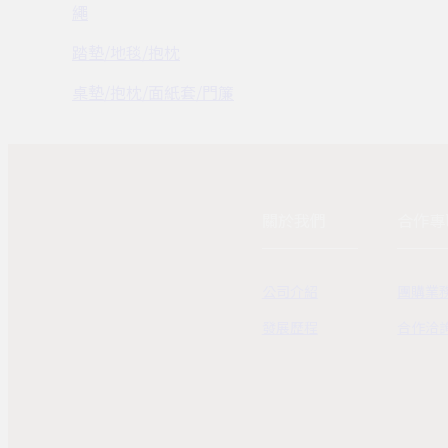
繩
踏墊/地毯/抱枕
桌墊/抱枕/面紙套/門簾
關於我們
合作專
公司介紹
團購業
發展歷程
合作洽