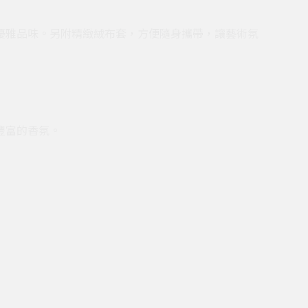
優雅品味。另附精緻絨布套，方便隨身攜帶，讓藝術氛
豐富的香氛。