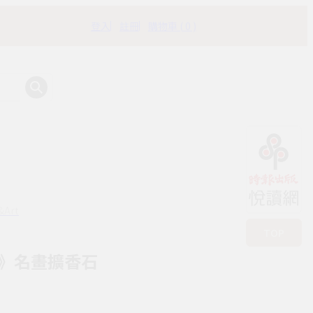
登入
註冊
購物車 ( 0 )
有時書房
&Art
TOP
》名畫擴香石