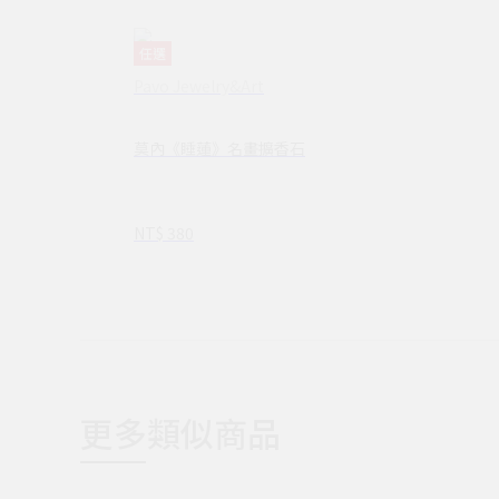
任選
Pavo Jewelry&Art
莫內《睡蓮》名畫擴香石
NT$ 380
更多類似商品