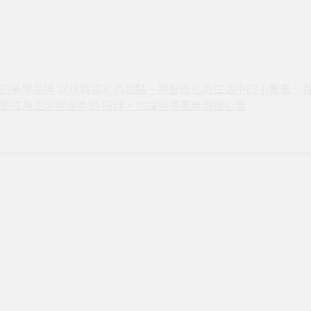
|讓藝術走進日常的美學品牌 以珠寶設計為起點，將藝術化為生活中的小
都成為生活裡溫柔的 陪伴，也讓送禮更能傳遞心意