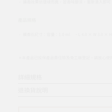
• 擴香效果依環境而異，若香味變淡，重新滴入即可
產品規格
• 擴香石尺寸：容量：1.0 ml ，L 4.0 × W 3.0 × H 
＊本產品已投保產品責任險及免工廠登記，請放心使
詳細規格
退換貨說明