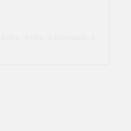
驚喜。從展覽聯名、美學禮品，到 香氛與珠寶創作，我