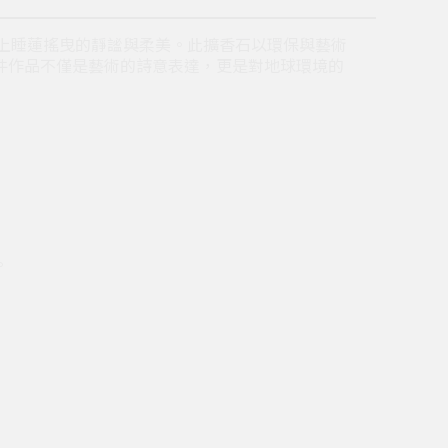
面上睡蓮搖曳的靜謐與柔美。此擴香石以環保與藝術
件作品不僅是藝術的詩意表達，更是對地球環境的
。