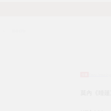
Pavo Jewelry
任選
莫內《睡蓮