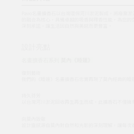
Pavo名畫擴香石以台灣環保河川淤泥製成，將廢棄
的融合為核心，具備卓越的吸香與釋香性能，為您的
深刻承諾，讓生活因自然與美感而更豐富。
設計亮點
莫內《睡蓮》
名畫擴香石系列
復刻藝術
我們的《睡蓮》名畫擴香石忠實再現了莫內經典的睡
持久芬芳
以台灣河川淤泥回收再生再生而成，此擴香石不僅擁
向莫內致敬
設計靈感源自莫內對自然和光影的深刻理解，讓每次