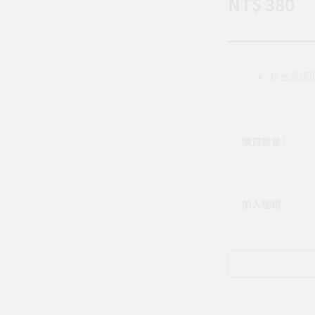
NT$ 380
以台灣環
購買數量
1
加入追蹤