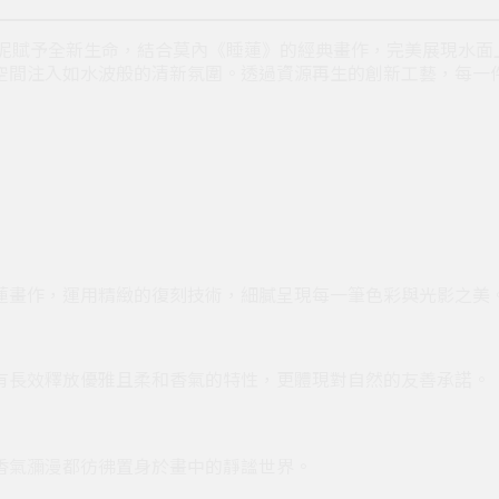
淤泥賦予全新生命，結合莫內《睡蓮》的經典畫作，完美展現水
空間注入如水波般的清新氛圍。透過資源再生的創新工藝，每一
蓮畫作，運用精緻的復刻技術，細膩呈現每一筆色彩與光影之美
有長效釋放優雅且柔和香氣的特性，更體現對自然的友善承諾。
香氣瀰漫都彷彿置身於畫中的靜謐世界。