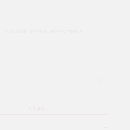
保河川淤泥製成，將廢棄淤泥賦予全新生命能量
加入選購