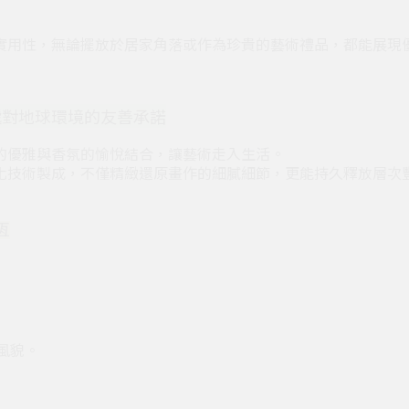
實用性，無論擺放於居家角落或作為珍貴的藝術禮品，都能展現
遞對地球環境的友善承諾
的優雅與香氛的愉悅結合，讓藝術走入生活。
化技術製成，不僅精緻還原畫作的細膩細節，更能持久釋放層次
恆
風貌。