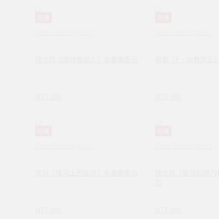
任選
任選
Pavo Jewelry&Art
Pavo Jewelry&Art
達文西《維特魯威人》名畫擴香石
慕夏《F‧尚普努瓦
NT$ 380
NT$ 380
任選
任選
Pavo Jewelry&Art
Pavo Jewelry&Art
梵谷《隆河上的星夜》名畫擴香石
達文西《聖母的康乃
石
NT$ 380
NT$ 380