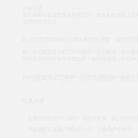
精美包裝
每款擴香石皆採用復古畫框設計，既富有藝術感又具
圍隨時伴您左右。
為您的空間營造出舒適與寧靜的氛圍，同時傳
每一款名畫擴香石都以經典藝術作品為靈感，將名畫
這款擴香石採用環保永續材質，運用台灣河川淤泥轉
Pavo 珠寶與生活美學，與您共賞經典，傳承永
注意事項
• 表面可能呈現天然細紋、斑駁或氣孔，屬材料自然
• 請放置於兒童無法觸及的地方，以免誤食或誤用。