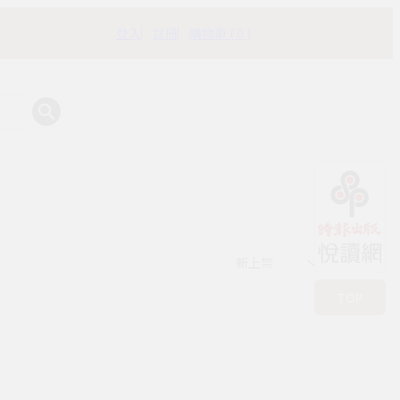
登入
註冊
購物車 ( 0 )
有時書房
新上架
TOP