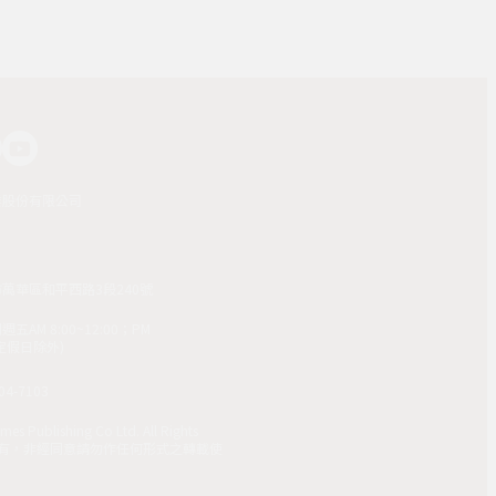
業股份有限公司
市萬華區和平西路3段240號
AM 8:00~12:00；PM
(國定假日除外)
4-7103
mes Publishing Co Ltd. All Rights
 版權所有，非經同意請勿作任何形式之轉載使