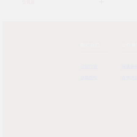
任選館
關於我們
合作專
公司介紹
團購業
發展歷程
合作洽