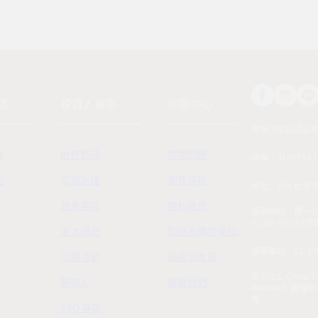
區
投資人專區
客服中心
時報文化出版企
務
財務資訊
常見問題
統編：01405937
詢
公司治理
服務條款
地址：108 台北
股東專區
隱私政策
服務時間：週一到週五
01:30~04:30 
重大訊息
配送及購物需知
客服電話：02-230
近期活動
退換貨政策
© 2025, China Ti
聯絡人
聯繫我們
Reserved.
用
ESG 專區