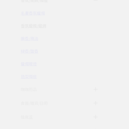
香氛/擺飾/燭座
名畫香氛蠟燭
香氛蠟蠋/蠟牌
擴香/精油
線香/盤香
蠟燭暖燈
造型燭座
咖咖用品
食器/雜貨/日用
植栽盆