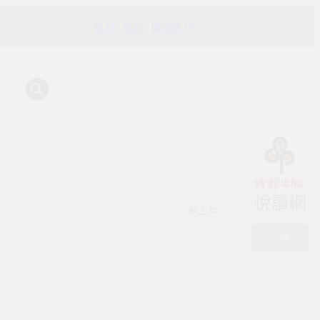
登入
註冊
購物車 ( 0 )
有時書房
新上架
TOP