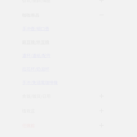
香氛/擺飾/燭座
咖咖用品
手沖壺/細口壺
磨豆機/烘豆機
瀘杯/瀘紙/配件
拉花杯/奶泡杯
手沖/免插電咖啡機
食器/雜貨/日用
植栽盆
任選館