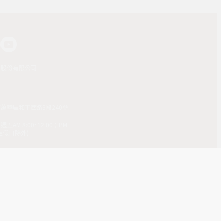
業股份有限公司
市萬華區和平西路3段240號
AM 8:00~12:00；PM
(國定假日除外)
4-7103
mes Publishing Co Ltd. All Rights
 版權所有，非經同意請勿作任何形式之轉載使