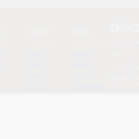
區
投資人專區
客服中心
時報文化出版企
務
財務資訊
常見問題
統編：01405937
詢
公司治理
服務條款
地址：108 台北
股東專區
隱私政策
服務時間：週一到週五
01:30~04:30 
重大訊息
配送及購物需知
客服電話：02-230
近期活動
退換貨政策
© 2025, China Ti
聯絡人
聯繫我們
Reserved.
用
ESG 專區