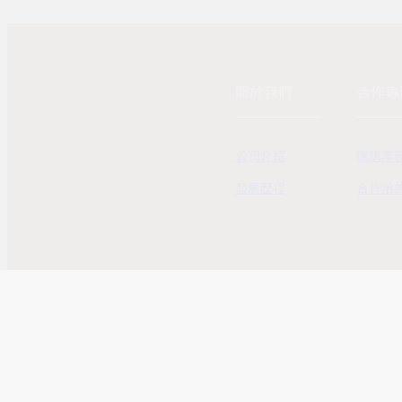
關於我們
合作專
公司介紹
團購業
發展歷程
合作洽