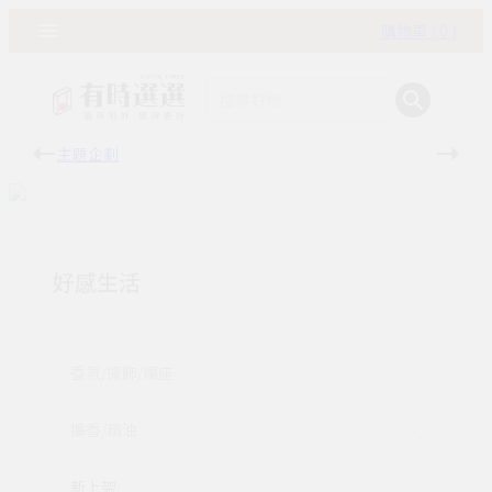
購物車 ( 0 )
主題企劃
有時
好感生活
香氛/擺飾/燭座
擴香/精油
新上架