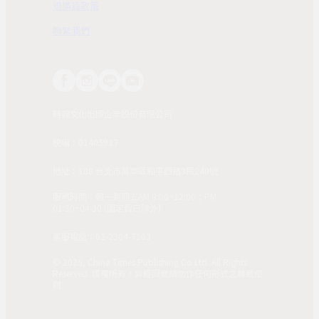
退換貨政策
聯繫我們
時報文化出版企業股份有限公司
統編：01405937
地址：108 台北市萬華區和平西路3段240號
服務時間：週一到週五AM 8:00~12:00；PM
01:30~04:30 (國定假日除外)
客服電話：02-2304-7103
© 2025, China Times Publishing Co Ltd. All Rights
Reserved. 版權所有，非經同意請勿作任何形式之轉載使
用