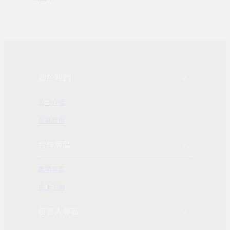
關於我們
公司介紹
發展歷程
合作專區
團購業務
合作洽詢
投資人專區