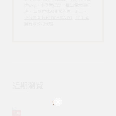
牌wxy.，冬季聖誕節一推出便大獲好
評， 每款香味都非常的獨一無二。
※台灣區由 EPOCHSIA CO., LTD. 潮
勝有限公司代理
近期瀏覽
任選