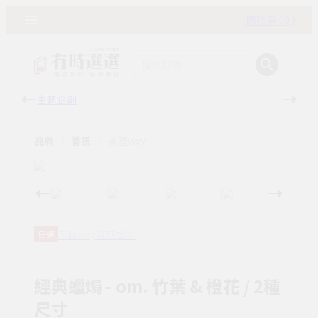
購物車 ( 0 )
主題企劃
有時
品牌
香氛
英國wxy
英國wxy質感香氛
任選
經典蠟燭 - om. 竹葉 & 橙花 / 2種
尺寸