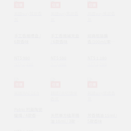
任選
任選
任選
英國wxy質感香
英國wxy質感香
英國wxy質感香
氛
氛
氛
手工香錐禮盒 /
手工香錐補充盒
經典瓶裝擴
6款香味
/ 6款香味
香/100ml/果香
調/3款香味
NT$ 980
NT$ 580
NT$ 1,180
NT$ 1,280
NT$ 880
NT$ 1,980
任選
任選
任選
英國MAEGEN
韓國PRAY環保
英國wxy質感香
香氛
氛
Pablo 附蓋陶瓷
蠟燭 / 4款香調
天然單方植萃精
芳香精油 15ml /
可選
油 10ml / 3款種
5款香味
香味