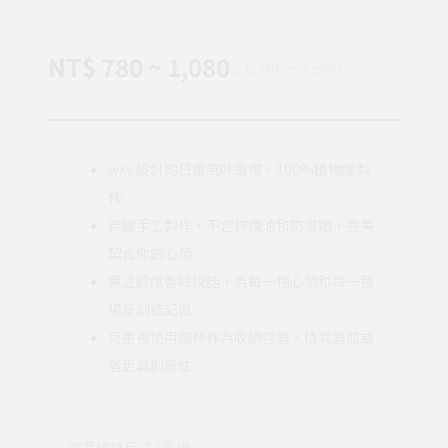
NT$ 780 ~ 1,080
$ 1,180 ~ 1,580
wxy 設計的日常氣味蠟燭，100%植物蠟製
作
英國手工製作，不含棕櫚油和防腐劑，完美
契合你的心情
專注於讓香味說話，為每一種心情和每一種
場景創造記憶
可重複使用燭杯作為收納容器、植栽器皿或
者更具創新性
商品規格
尺寸 / 香調