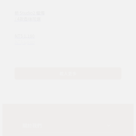
新 Studio2 蠟燭
/ 4款香味可選
NT$ 1,180
NT$ 1,680
載入更多
關於我們