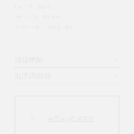
Top : 竹葉、苦橙花
Middle : 花香、喀什米爾
Bottom : 白色木、廣藿香、麝香
詳細規格
退換貨說明
英國wxy質感香氛