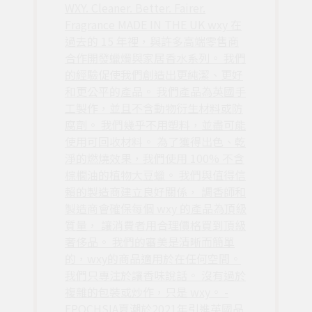
WXY. Cleaner. Better. Fairer.
Fragrance MADE IN THE UK wxy 在
過去的 15 年裡，與許多高端零售商
合作開發蠟燭與家居香水系列。 我們
的經驗促使我們創造出更純潔、更好
和更公平的產品。 我們產品為英國手
工製作，並且不含動物衍生材料或防
腐劑。 我們幾乎不用塑料，並盡可能
使用可回收材料。 為了獲得出色、乾
淨的燃燒效果，我們使用 100% 不含
棕櫚油的植物大豆蠟。 我們與值得信
賴的製造商建立良好關係， 調香師和
製造商會確保每個 wxy 的產品為頂級
質量， 讓消費者用合理價格買到頂級
奢侈品。 我們的審美是清晰而簡單
的，wxy的商品適用於在任何空間。
我們只專注於讓香味說話。 沒有過於
複雜的包裝或炒作，只是 wxy。 -
EPOCHSIA夏潮於2021年引進英國品