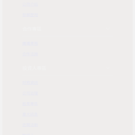
公司介紹
發展歷程
合作專區
團購業務
合作洽詢
投資人專區
財務資訊
公司治理
股東專區
重大訊息
近期活動