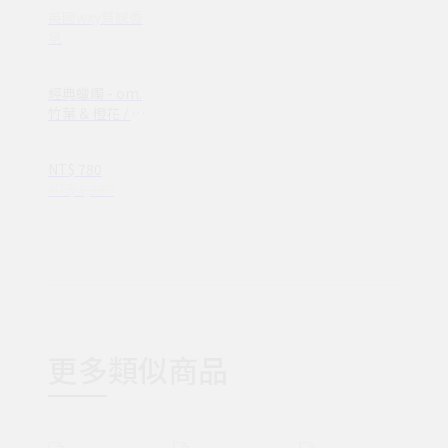
英國wxy質感香
氛
經典蠟燭 - om.
竹葉 & 橙花 / 2
種尺寸
NT$ 780
NT$ 1,180
更多類似商品