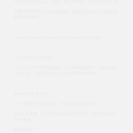
專注於讓香味說話，為每一種心情和每一種場景創造記憶
可重複使用燭杯作為收納容器、植栽器皿或者可能是更具
創新性的東西
✧wxy. Cleaner. Better. Fairer. Made in the UK
✧CLASSIC CANDLE
wxy 設計的日常氣味蠟燭，100%植物蠟製作，完美契合
你的心情，每日都讓自己沉浸在經典的香味中...
◍ om.竹葉 & 橙花
《一個寧靜平和的地方，找到你的心靈空間 》
●冥想的香氛，永遠不會甜膩或過於強烈。這款香氛是平
靜舒適的。
●香味指南: