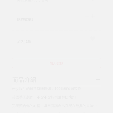
購買數量
1
加入追蹤
加入選購
商品介紹
wxy 設計的日常氣味蠟燭，100%植物蠟製作
英國手工製作，不含不含棕櫚油和防腐劑
完美契合你的心情，每日都讓自己沉浸在經典的香味中