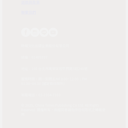
退換貨政策
聯繫我們
時報文化出版企業股份有限公司
統編：01405937
地址：108 台北市萬華區和平西路3段240號
服務時間：週一到週五AM 8:00~12:00；PM
01:30~04:30 (國定假日除外)
客服電話：02-2304-7103
© 2025, China Times Publishing Co Ltd. All Rights
Reserved. 版權所有，非經同意請勿作任何形式之轉載使
用