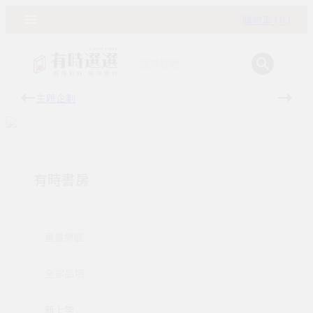
購物車 ( 0 )
主題企劃
有時
有時書房
童書樂園
全部品項
新上架