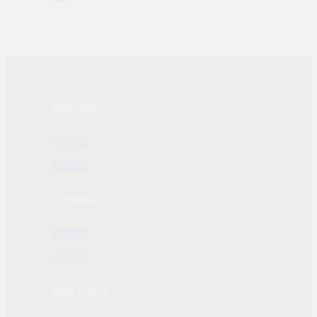
關於我們
公司介紹
發展歷程
合作專區
團購業務
合作洽詢
投資人專區