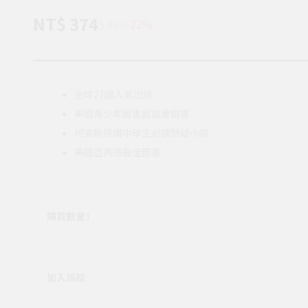
NT$ 374
$ 480
-22%
全球27國人氣出版
美國青少年圖書館協會選書
柯克斯評價中學生必讀懸疑小說
美國亞馬遜最佳圖書
購買數量
1
加入追蹤