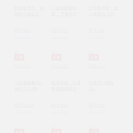
老黑看世界： 換
人生需要暫停
水在島中央：萬
個地方過生活，
鍵： 不是你不夠
人飆淚的《在小
換個方式過人生
努力，只是需要
山和小山之間》
休息一下
作者李停全新感
NT$ 332
NT$ 316
NT$ 332
動力作
NT$ 420
NT$ 400
NT$ 420
任選
任選
任選
時報出版
時報出版
時報出版
《命運藏畫中》
點亮思維：以清
好妻子（精裝
系列：1-3集套
晰邏輯破除決策
版）
書組 【隨書附
焦慮減少絕大多
贈：木質磁吸式
數無效努力
NT$ 1,035
NT$ 300
NT$ 379
掛軸＋布朗〈告
NT$ 1,380
NT$ 380
NT$ 480
別英國〉名畫海
報】
任選
任選
任選