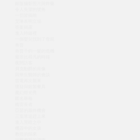
銀版攝影照片與炸藥
令人失望的號角
一切皆揭曉
艾琳表明立場
答案揭露
進入時鐘裡
一個嬰兒找到了母親
奇普
奇普千鈞一髮的危機
最非比尋凡的時鐘
夜間訪客
貝克勳爵的肖像
與華生醫師的會談
雷電再次襲來
懷疑與銀製餐具
魔幻燈光秀
匿名舉報
格雷長者
亞瑟的最終機會
三葉草追趕上來
進入黑暗之中
機器中的女孩
教授的歸來