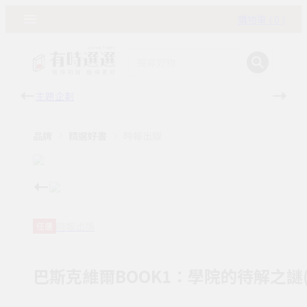
購物車 ( 0 )
主題企劃
有時
品牌
精選好書
時報出版
時報出版
任選
巴斯克維爾BOOK1：學院的待解之謎(N