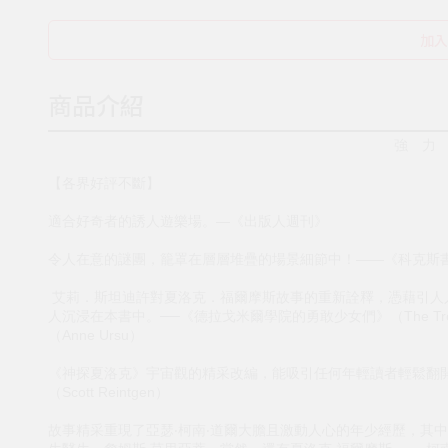
加入
商品介紹
強 力
【各界好評不斷】
適合好奇者的誘人遊樂場。—《出版人週刊》
令人在意的謎團，籠罩在層層堆疊的場景細節中！——《科克斯
艾莉．斯坦迪許對夏洛克．福爾摩斯故事的重新詮釋，憑藉引人
人沉浸在本書中。──《德拉戈米爾學院的勇敢少女們》（The Troubled 
（Anne Ursu）
《神探夏洛克》宇宙觀的精采改編，能吸引任何年輕讀者輕鬆翻
（Scott Reintgen）
故事精采重現了亞瑟‧柯南‧道爾大膽且激動人心的年少經歷，其