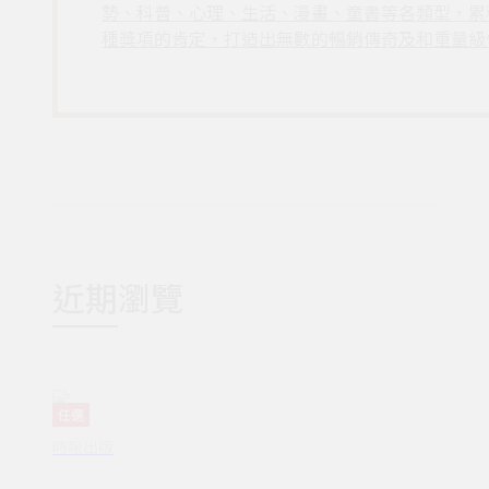
勢、科普、心理、生活、漫畫、童書等各類型，累
種獎項的肯定，打造出無數的暢銷傳奇及和重量級
近期瀏覽
任選
時報出版