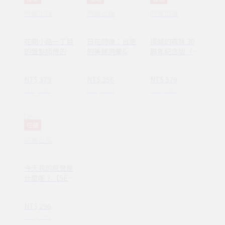
時報出版
時報出版
時報出版
花開小路一丁目
日花閃爍：台語
挪威的森林 30
的盤髮師傅的丈
的美麗詞彙&一
周年紀念版（平
夫
百首詩
裝套書不分售）
(1AY1037)
NT$ 379
NT$ 356
NT$ 379
NT$ 480
NT$ 450
NT$ 480
任選
時報出版
今天我的感覺是
什麼呢？【SEL
情緒素養繪本】
—完整收錄日常
NT$ 296
16種情緒認知
NT$ 380
(ND00107)