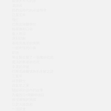
最偉大不凡的事
邀請函
我們這時代的卓越智者
亞瑟王座
飛行
巴斯克維爾學院
格羅佛和口袋
進入戰場
遇到勁敵
看得見風景的房間
一個奇怪的小偷
奶油
華生醫生變了一個魔術把戲
魔法的奧祕就在此
幸運的突破
巴斯克維爾號角的未解之謎
三葉草
綠衣騎士
四葉草之家
關於兩封信件的故事
凡倫西亞•費爾南德茲
推理邏輯的飛躍
亞瑟大放異彩
一場誤會