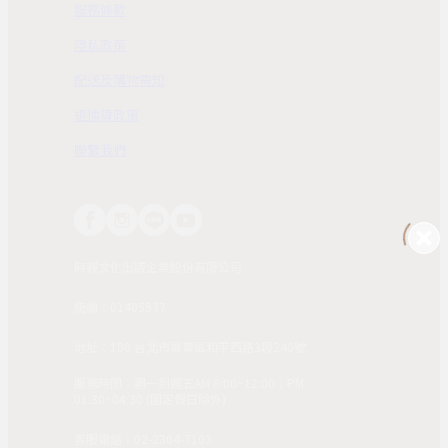
服務條款
隱私政策
配送及購物需知
退換貨政策
聯繫我們
時報文化出版企業股份有限公司
統編：01405937
地址：108 台北市萬華區和平西路3段240號
服務時間：週一到週五AM 8:00~12:00；PM
01:30~04:30 (國定假日除外)
客服電話：02-2304-7103