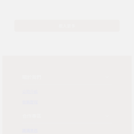
載入更多
關於我們
公司介紹
發展歷程
合作專區
團購業務