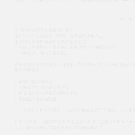
生醫生、詹姆斯‧莫里亞蒂，當然，還有夏洛克‧福爾摩斯。──柯
內 容
英國柯南道爾基金會審核推薦！
重新改寫大文豪亞瑟．柯南．道爾的青少年人生
串聯神探福爾摩斯系列故事的精采改編。
即將由《美麗境界》導演朗．霍華 共同成立的影視公司
「想像娛樂」翻拍為電視劇。
在最有趣的學校名單上名列前茅，與霍格華茲魔法與巫術學院和善惡魔法
童文學獎得主
》全球27國人氣出版！
》美國青少年圖書館協會選書
》柯克斯評價中學生必讀懸疑小說
》美國亞馬遜最佳圖書
「一旦排除了所有不可能，無論剩下的有多麼不可思議，必定是真
如果1868年，福爾摩斯原創作者亞瑟．柯南．道爾（Arthur Co
斯克維爾學院的天才學校會有什麼樣的轉折呢？