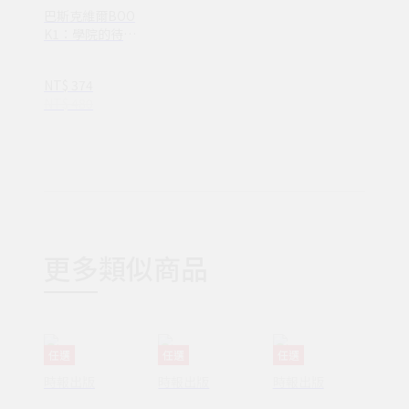
巴斯克維爾BOO
K1：學院的待解
之謎(NB00068)
NT$ 374
NT$ 480
更多類似商品
任選
任選
任選
時報出版
時報出版
時報出版