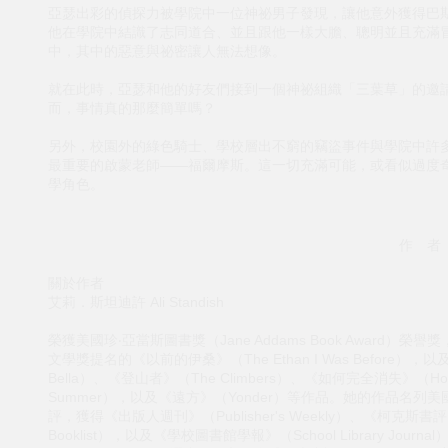
亞瑟出彩的偵探力被學院中一位神祕男子發現，讓他意外獲得巴
他在學院中結識了志同道合、並且跟他一樣大膽、聰明並且充滿
中，其中的惡意與祕密讓人無法想像。
就在此時，亞瑟和他的好友們接到一個神祕組織「三葉草」的邀
而，事情真的那麼簡單嗎？
另外，校園外的綠色騎士、學校層出不窮的竊盜事件與學院中許
最重要的啟蒙老師——福爾摩斯。這一切充滿可能，或看似過度
學角色。
作 者
關於作者
艾莉．斯坦迪許 Ali Standish
榮獲美國珍‧亞當斯圖書獎（Jane Addams Book Awar
文學獎提名的《以前的伊桑》（The Ethan I Was Before），
Bella）、《登山者》（The Climbers）、《如何完全消失》（How to
Summer），以及《遠方》（Yonder）等作品。她的作品名列美國青少
評，獲得《出版人週刊》（Publisher's Weekly）、《柯克斯書評
Booklist），以及《學校圖書館學報》（School Library