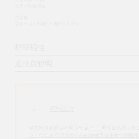
福爾摩斯的調查
故事才剛剛開始
致謝辭
亞瑟•柯南•道爾的相關照片及畫像
詳細規格
退換貨說明
時報出版
華文圖書出版世界的領導品牌___時報出版成立於
立。50年來陪伴大大小小的讀者走過生命各個歷