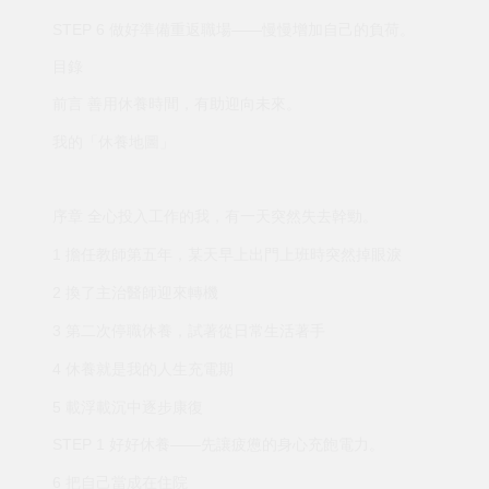
STEP 6 做好準備重返職場——慢慢增加自己的負荷。
目錄
前言 善用休養時間，有助迎向未來。
我的「休養地圖」
序章 全心投入工作的我，有一天突然失去幹勁。
1 擔任教師第五年，某天早上出門上班時突然掉眼淚
2 換了主治醫師迎來轉機
3 第二次停職休養，試著從日常生活著手
4 休養就是我的人生充電期
5 載浮載沉中逐步康復
STEP 1 好好休養——先讓疲憊的身心充飽電力。
6 把自己當成在住院