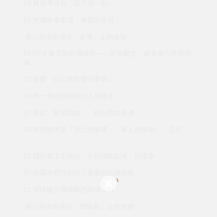
23 練習專注在「當下這一刻」
24 把做家事當成「康復的手段」
‧身心崩潰前後在「家事」上的改變
STEP 5 建立新的價值觀——更新觀念，避免身心再度崩
潰。
25 改變「自己能改變的事物」
26 我一直很想得到別人的肯定
27 尋找「希望語錄」，時刻帶在身邊
28 按照順序是「自己的健康」「家人的幸福」「工作」
29 關於我下定決心「不想就此結束」的故事
30 在書本裡找到自己最重視的價值觀
31 加快建立價值觀的絕佳工具
‧身心崩潰前後在「價值觀」上的改變