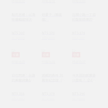
時報出版
時報出版
時報出版
點亮思維：以清
好妻子（精裝
花開小路一丁目
晰邏輯破除決策
版）
的盤髮師傅的丈
焦慮減少絕大多
夫
數無效努力
NT$ 300
NT$ 379
NT$ 379
NT$ 380
NT$ 480
NT$ 480
任選
任選
任選
時報出版
時報出版
時報出版
日花閃爍：台語
挪威的森林 30
今天我的感覺是
的美麗詞彙&一
周年紀念版（平
什麼呢？【SEL
百首詩
裝套書不分售）
情緒素養繪本】
(1AY1037)
—完整收錄日常
NT$ 356
NT$ 379
NT$ 296
16種情緒認知
NT$ 450
NT$ 480
NT$ 380
(ND00107)