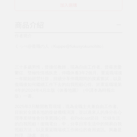
加入選購
商品介紹
作者簡介
くっぺ@復職の人（Kuppe@fukusyokunohito）
三十多歲男性，曾擔任教師，現為自由工作者。曾罹患憂
鬱症、雙極性情感疾患，停職休養3年2個月。重返職場後
一年開始經營社群，持續分享停職期間的摸索嘗試，以及
復職後如何繼續工作下去的自我照顧心得。於重返職場第
4年的2024年4月出版《休養地圖》（中譯本為時報出
版）一書。
2025年3月離開教育現場，現為全職主夫兼自由工作者。
目前於全國各地的復健機構演講，並以過來人的身分在心
理專業研修會分享實踐心得。在Podcast節目「忙碌生活
的自我照顧！復職電台」中，分享日常生活中的簡易自我
照顧方法，以及重返職場或工作崗位的食用資訊。興趣是
料理、讀書、散步。