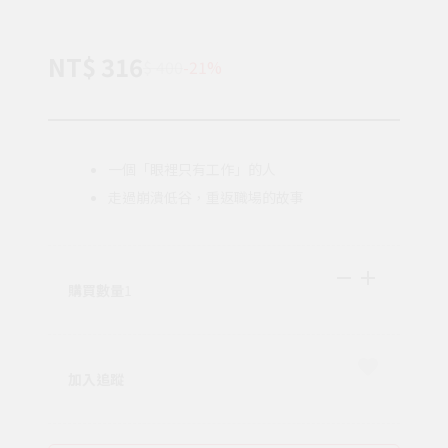
NT$ 316
$ 400
-21%
一個「眼裡只有工作」的人
走過崩潰低谷，重返職場的故事
購買數量
1
加入追蹤