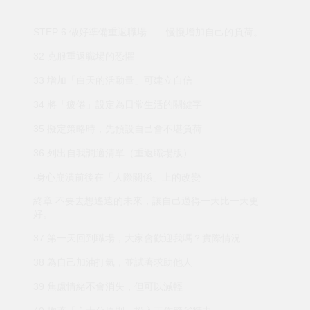
STEP 6 做好準備重返職場——慢慢增加自己的負荷。
32 克服重返職場的恐懼
33 增加「白天的活動量」可建立自信
34 將「疲倦」設定為日常生活的關鍵字
35 擬定策略時，先預設自己會不堪負荷
36 列出自我調適清單（重返職場版）
‧身心崩潰前後在「人際關係」上的改變
終章 不要去想遙遠的未來，讓自己過得一天比一天更
好。
37 第一天回到職場，大家會歡迎我嗎？實際情況
38 為自己加油打氣，並試著求助他人
39 焦慮情緒不會消失，但可以減輕