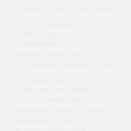
7 好好休養的秘訣，即是多做一些「能讓自己放鬆的事」
8 在「好事日記」添加感謝的話語
9 意興闌珊時，不必勉強自己與人見面
10 思緒混亂時的兩種解決方法
‧身心崩潰前後在「休養方式」上的改變
STEP 2 學會自我照顧——遠離焦慮情緒，安然度過每一
天。
11 日常行為就是在自我照顧
12 為避免灰心喪氣，必須保持「積極樂觀」
13 搜集五十項「成本低效果小的事物」
14 列出保護自己的「自我調適清單」（coping list）
15 遇到諸事不順的日子，趕快投降