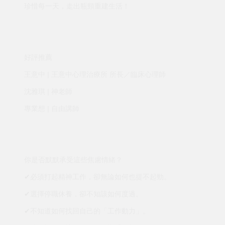
珍惜每一天，走出瓶頸重建生活！
好評推薦
王意中 | 王意中心理治療所 所長／臨床心理師
沈雅琪 | 神老師
專業想 | 自由講師
你是否默默承受這些焦慮情緒？
✔必須打起精神工作，卻無論如何也提不起勁。
✔選擇停職休養，卻不知該如何度過。
✔不知道如何找回自己的「工作動力」。