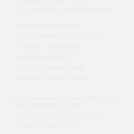
‧身心崩潰前後在「自我照顧」上的改變
STEP 3 培養興趣愛好——讓自己獲得工作以外的成就
感。
16 增加興趣愛好也有助於重返職場
17 多嘗試各種興趣愛好，多去各種不同的場所
18 「我不想做！」尊重內心的吶喊
19 試著讓興趣愛好更上層樓
20 對於「可以一直逃避嗎？」的答案
‧身心崩潰前後在「興趣愛好」上的改變
STEP 4 培養做家事的習慣——即使重返職場，日子一樣
要過，還是要好好珍惜每一天的生活
21 曾經眼裡只有工作的我，開始做家事的原因
22 最好能在二十分鐘內完成料理