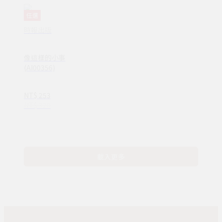
任選
時報出版
像這樣的小事
(AI00356)
NT$ 253
NT$ 320
載入更多