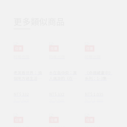
更多類似商品
任選
任選
任選
時報出版
時報出版
時報出版
老黑看世界： 換
水在島中央：萬
《命運藏畫中》
個地方過生活，
人飆淚的《在小
系列：1-3集套
換個方式過人生
山和小山之間》
書組 【隨書附
作者李停全新感
贈：木質磁吸式
NT$ 332
NT$ 332
NT$ 1,035
動力作
掛軸＋布朗〈告
NT$ 420
NT$ 420
NT$ 1,380
別英國〉名畫海
報】
任選
任選
任選