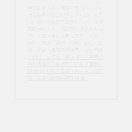
華文圖書出版世界的領導品牌___時
報出版成立於1975年1月，由中國時
報創辦人余紀忠先生擘劃創立。50年
來陪伴大大小小的讀者走過生命各個
歷程。如今出版品包括文學、人文、
社科、商業、趨勢、科普、心理、生
活、漫畫、童書等各類型，累積出版
品超過一萬多種，獲得國內外專家讀
者及各種獎項的肯定，打造出無數的
暢銷傳奇及和重量級作者，在台灣引
爆一波波的閱讀議題及風潮。