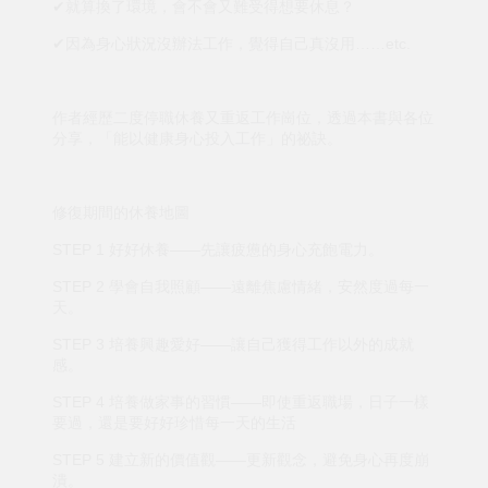
✔就算換了環境，會不會又難受得想要休息？
✔因為身心狀況沒辦法工作，覺得自己真沒用……etc.
作者經歷二度停職休養又重返工作崗位，透過本書與各位
分享，「能以健康身心投入工作」的祕訣。
修復期間的休養地圖
STEP 1 好好休養——先讓疲憊的身心充飽電力。
STEP 2 學會自我照顧——遠離焦慮情緒，安然度過每一
天。
STEP 3 培養興趣愛好——讓自己獲得工作以外的成就
感。
STEP 4 培養做家事的習慣——即使重返職場，日子一樣
要過，還是要好好珍惜每一天的生活
STEP 5 建立新的價值觀——更新觀念，避免身心再度崩
潰。