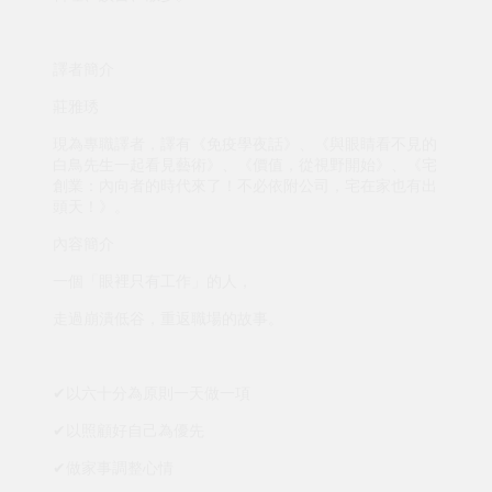
譯者簡介
莊雅琇
現為專職譯者，譯有《免疫學夜話》、《與眼睛看不見的
白鳥先生一起看見藝術》、《價值，從視野開始》、《宅
創業：內向者的時代來了！不必依附公司，宅在家也有出
頭天！》。
內容簡介
一個「眼裡只有工作」的人，
走過崩潰低谷，重返職場的故事。
✔以六十分為原則一天做一項
✔以照顧好自己為優先
✔做家事調整心情