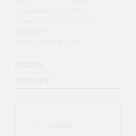
40 抱著「六十分原則」投入工作節省精力
41 因為有過艱難時期，故事才更有意思
結語 每前進一步，眼前的景色也會跟著改變
結尾解說 伊藤繪美
本書滿載「讓身心更健康」的知識
詳細規格
退換貨說明
時報出版