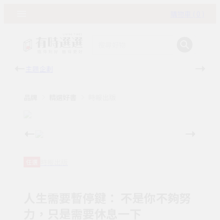
購物車 ( 0 )
主題企劃
有時
品牌
精選好書
時報出版
時報出版
任選
人生需要暫停鍵： 不是你不夠努
力，只是需要休息一下