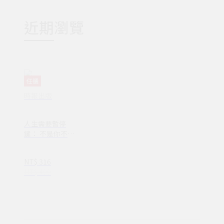
近期瀏覽
任選
時報出版
人生需要暫停
鍵： 不是你不夠
努力，只是需要
休息一下
NT$ 316
NT$ 400