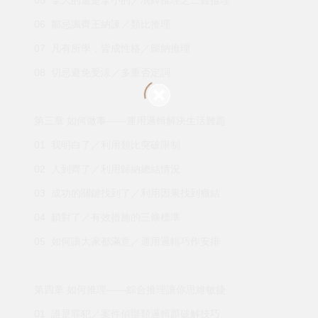
05. 拿大的還是拿小的／演繹推理之二難推理
06. 鄒忌諷齊王納諫／類比推理
07. 凡有所學，皆成性格／歸納推理
08. 切忌避免受涼／多重否定詞
第三章 如何做事——運用邏輯解決生活難題
01. 我明白了／利用類比突破限制
02. 人到齊了／利用歸納總結情況
03. 成功的關鍵找到了／利用因果找到癥結
04. 鎖對了／有效措施的三條標準
05. 如何讓大家都滿意／運用邏輯巧作安排
第四章 如何推理——綜合推理讓你思維敏捷
01. 誰是罪犯／案件偵辦類邏輯題破解技巧