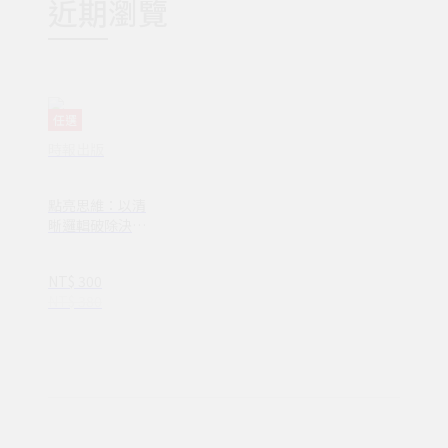
近期瀏覽
任選
時報出版
點亮思維：以清
晰邏輯破除決策
焦慮減少絕大多
數無效努力
NT$ 300
NT$ 380