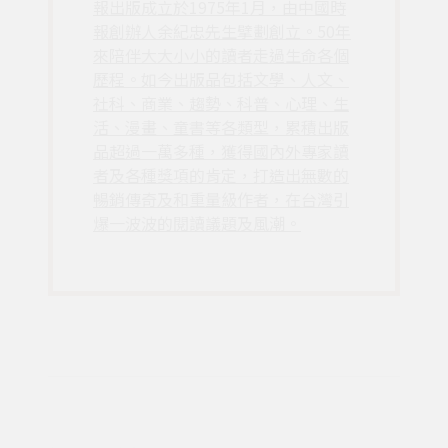
報出版成立於1975年1月，由中國時
報創辦人余紀忠先生擘劃創立。50年
來陪伴大大小小的讀者走過生命各個
歷程。如今出版品包括文學、人文、
社科、商業、趨勢、科普、心理、生
活、漫畫、童書等各類型，累積出版
品超過一萬多種，獲得國內外專家讀
者及各種獎項的肯定，打造出無數的
暢銷傳奇及和重量級作者，在台灣引
爆一波波的閱讀議題及風潮。