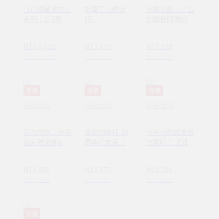
《命運藏畫中》
好妻子（精裝
花開小路一丁目
系列：1-3集套
版）
的盤髮師傅的丈
書組 【隨書附
夫
贈：木質磁吸式
NT$ 1,035
NT$ 379
NT$ 379
掛軸＋布朗〈告
NT$ 1,380
NT$ 480
NT$ 480
別英國〉名畫海
報】
任選
任選
任選
時報出版
時報出版
時報出版
日花閃爍：台語
挪威的森林 30
今天我的感覺是
的美麗詞彙&一
周年紀念版（平
什麼呢？【SEL
百首詩
裝套書不分售）
情緒素養繪本】
(1AY1037)
—完整收錄日常
NT$ 356
NT$ 379
NT$ 296
16種情緒認知
NT$ 450
NT$ 480
NT$ 380
(ND00107)
任選