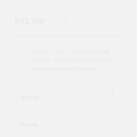
NT$ 300
$ 380
-21%
你以為的「卡關」，其實是思維出了問題
透過本書，帶你掌握職場最關鍵的三種能力
快速判斷力x清晰表達力x高效解決力
購買數量
1
加入追蹤