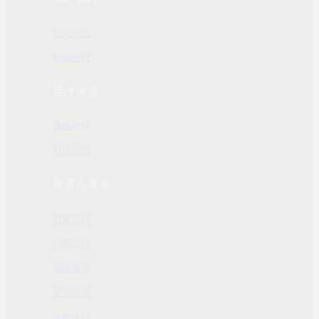
公司介紹
發展歷程
合作專區
團購業務
合作洽詢
投資人專區
財務資訊
公司治理
股東專區
重大訊息
近期活動