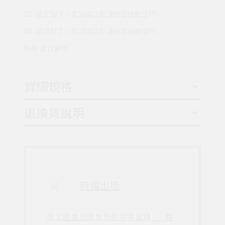
02. 誰是騙子／真話假話類邏輯題破解技巧
03. 誰猜對了／推理謎題類邏輯題破解技巧
附錄 題目解答
詳細規格
退換貨說明
時報出版
華文圖書出版世界的領導品牌___時