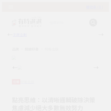
購物車 ( 0 )
主題企劃
有時
品牌
精選好書
時報出版
時報出版
任選
點亮思維：以清晰邏輯破除決策
焦慮減少絕大多數無效努力