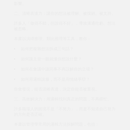
影響。
二、清晰表達力：讓你的想法被理解、被採納、被支持。
許多人「做得不錯，但說得不好」，導致溝通吃虧、想法
被忽略。
本書以演繹推理、類比推理等工具，教你：
•
如何把複雜想法拆成三句話？
•
如何讓主管一聽就懂你想說什麼？
•
如何在會議中讓同事不再誤解你的立場？
•
如何用邏輯說服，而不是用情緒爭辯？
你會發現，能否清晰表達，決定你能否被重視。
三、高效解決力：用邏輯找到真正的問題，不再瞎忙。
許多職場人的困境不是「不努力」，而是不知道自己努力
的方向是否正確。
本書以管理學常用的邏輯方法拆解問題，包括：