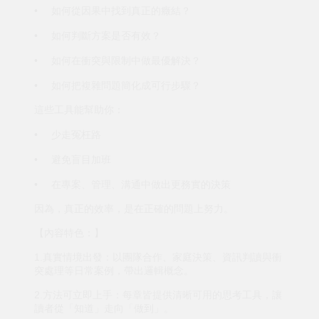
•
如何從因果中找到真正的癥結？
•
如何判斷方案是否有效？
•
如何在衝突與限制中做最優解決？
•
如何把複雜問題簡化成可行步驟？
這些工具能幫助你：
•
少走冤枉路
•
避免盲目加班
•
在專案、管理、溝通中做出更務實的決策
因為，真正的效率，是在正確的問題上努力。
【內容特色：】
1.真實情境出發：以團隊合作、家庭決策、資訊判讀與衝
突處理等日常案例，帶出邏輯概念。
2.方法可立即上手：每章皆提供清晰可用的思考工具，讓
讀者從「知道」走向「做到」。