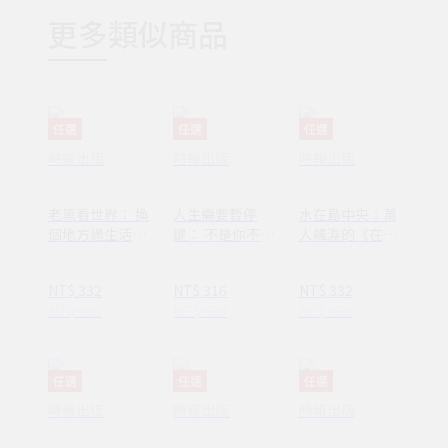
更多類似商品
任選
任選
任選
時報出版
時報出版
時報出版
老黑看世界： 換
人生需要暫停
水在島中央：萬
個地方過生活，
鍵： 不是你不夠
人飆淚的《在小
換個方式過人生
努力，只是需要
山和小山之間》
休息一下
作者李停全新感
NT$ 332
NT$ 316
NT$ 332
動力作
NT$ 420
NT$ 400
NT$ 420
任選
任選
任選
時報出版
時報出版
時報出版