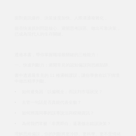
面對資訊爆炸、決策速度加快、人際溝通複雜化，
能否快速抓到問題核心、避開思考誤區、做出可靠決策，
已成為現代人的生存關鍵。
透過本書，帶你掌握職場最關鍵的三種能力：
一、快速判斷力：避開常見的認知偏誤與思維陷阱。
書中透過最常見的 11 種邏輯謬誤，讓你學會在以下情境
中做出精準判斷。
•
如何避免因「以偏概全」而誤判市場狀況？
•
主管一句話是否真能代表全貌？
•
如何辨識同事的誤導說法與模糊資訊？
•
為何我們常被「非黑即白」逼著做出錯誤決策？
理解思維偏誤，你的判斷將更冷靜、更科學、更不受情緒