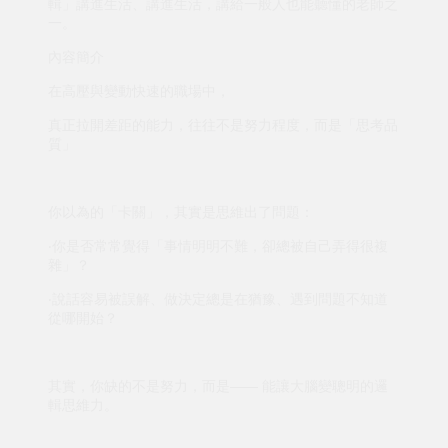
輯」講進生活、講進生活，講給一般人也能聽懂的老師之
一。
內容簡介
在高壓與變動快速的職場中，
真正拉開差距的能力，往往不是努力程度，而是「思考品
質」
你以為的「卡關」，其實是思維出了問題：
‧你是否常常覺得「事情明明不難，卻總被自己弄得很複
雜」？
‧說話容易被誤解、做決定總是在猶豫、遇到問題不知道
從哪開始？
其實，你缺的不是努力，而是—— 能讓大腦變聰明的邏
輯思維力。