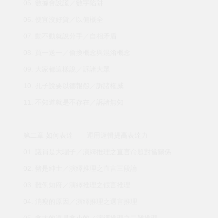
05. 數據會說謊／數字陷阱
06. 便宜沒好貨／以偏概全
07. 動不動就說分手／自相矛盾
08. 買一送一／偷換概念與混淆概念
09. 大家都這樣說／訴諸大眾
10. 孔子說要以德報怨／訴諸權威
11. 不知道就是不存在／訴諸無知
第二章 如何表達——運用邏輯提高表達力
01. 議員是大騙子／演繹推理之直言命題對當關係
02. 豬是紳士／演繹推理之直言三段論
03. 難倒知府／演繹推理之假言推理
04. 消瘦的原因／演繹推理之選言推理