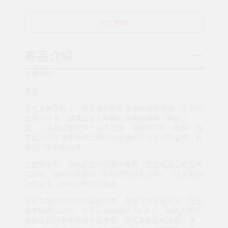
加入選購
商品介紹
作者簡介
易青
歷史文獻學碩士，擅長將複雜觀念講得清楚易懂。因邏輯
思維力出色，畢業後進入中國知名考研機構「華新文
登」，成為該機構第一位專任的「邏輯與寫作」教師，負
責建立並完善專業碩士考試中的邏輯與寫作課程架構，並
獲頒「學科建設獎」。
在教學之外，她也以自身的邏輯優勢，先後通過公務員考
試筆試、國家司法考試（取得法律職業資格），以及教師
公開招考，成為小學語文教師。
目前為教育領域的內容創作者，長期分享思維學習、語文
教學與考試策略，全平台追蹤超過 70 萬人。她的文章與
課程受到許多學生與家長喜愛，被視為能出色地把「邏