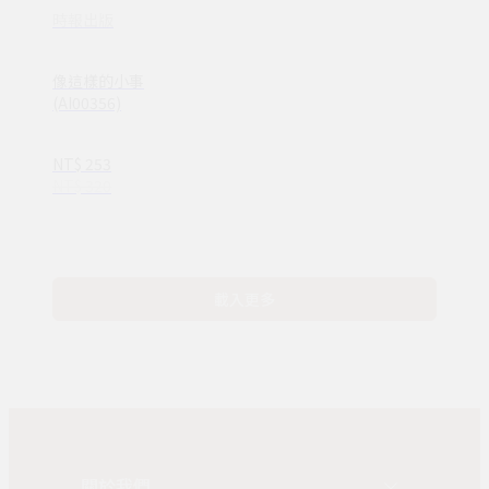
時報出版
像這樣的小事
(AI00356)
NT$ 253
NT$ 320
載入更多
關於我們