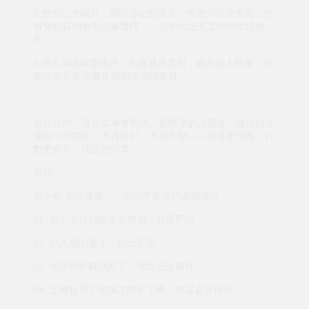
3.整合三大能力：同時強化辨識力、推理力與決策力，從
避免犯錯到做出正確選擇，一步到位提升工作與生活效
率。
3.個人與團隊皆適用：內容通俗實用，適合個人精進，也
能作為企業讀書會與團隊培訓教材。
最終目的：讓你成為更明快、更精準的決策者。讓你的大
腦從今天開始，不再盲目、不再卡關——思考更清楚，行
動更有力，問題變簡單。
目錄
第一章 如何避雷——生活中常見的邏輯謬誤
01. 你不支持我就是支持他／非黑即白
02. 別人家的孩子／類比不當
03. 如果我有錢就好了／強置充分條件
04. 主機板壞了電腦才開不了機／強置必要條件