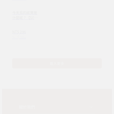
今天我的感覺是
什麼呢？【SEL
情緒素養繪本】
—完整收錄日常
NT$ 296
16種情緒認知
NT$ 380
(ND00107)
載入更多
關於我們