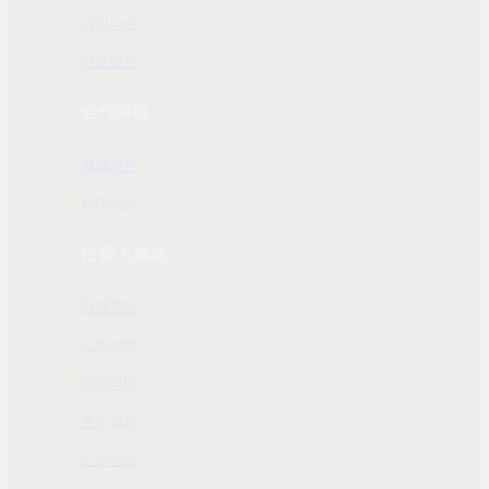
公司介紹
發展歷程
合作專區
團購業務
合作洽詢
投資人專區
財務資訊
公司治理
股東專區
重大訊息
近期活動