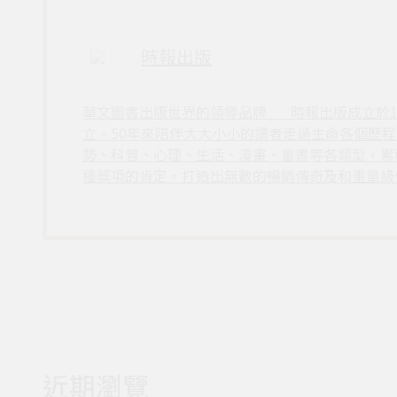
時報出版
華文圖書出版世界的領導品牌___時報出版成立於
立。50年來陪伴大大小小的讀者走過生命各個歷
勢、科普、心理、生活、漫畫、童書等各類型，累
種獎項的肯定，打造出無數的暢銷傳奇及和重量級
近期瀏覽