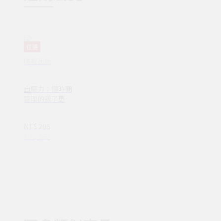
任選
時報出版
自驅力：懂時間
管理的孩子更自
律(CU00082)
NT$ 296
NT$ 380