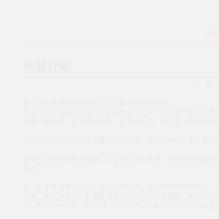
加入
商品介紹
內 容
孩子為什麼總是拖拖拉拉？為什麼越催越沒效果？
本書以簡單有效的實踐方法及時間管理工具，幫助孩子養成規律
學會分配時間、提高學習效率、提升專注力。孩子愛上時間管理
不僅是時間管理，更是智慧的生活方式。趣味方法幫助孩子愛上
自驅型成長比什麼都重要。在這個人人有手機、短影音流行的時
樂上。
每一位家長都希望自己的孩子能夠自律，掌握時間管理的方法，
人意，產生挫敗感。其實是因為孩子對時間沒有概念，家長也沒
手，幫孩子一步步了解時間、親近時間，鼓勵孩子利用時間做更