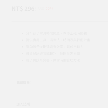
NT$ 296
$ 380
-22%
分析孩子常見時間問題，教導正確時間觀
提供實用工具：清單法、時間表與行動計畫
幫助孩子從拖延變有效率，養成自律力
融合理論與實戰技巧，插圖童趣易讀
親子共讀育兒書，共討時間管理方法
購買數量
1
加入追蹤