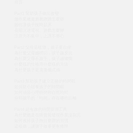
前言
Part1 幫助孩子做出改變
做作業總是磨磨蹭蹭怎麼辦
如何讓孩子按時起床
長期沉迷電視、遊戲怎麼辦
注意力不集中，上課不專心
Part2 父母這樣做，孩子更自律
為什麼父母越嘮叨，孩子越反抗
為什麼父母不放手，孩子越懶惰
什麼樣的性格用什麼樣的方法
為什麼孩子更需要儀式感
Part3 幫助孩子建立正確的時間觀
如何從小培養孩子的時間觀
如何須分心理時間和自然時間
你和孩子的「時間」存在哪些距離
Part4 超有效的時間管理工具
為什麼總是在睡覺前發現作業沒寫完
如何改掉孩子拖拉磨蹭的習慣
這樣做，讓孩子做事更有條理