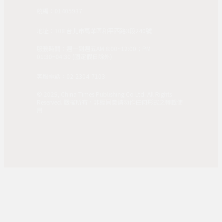
統編：01405937
地址：108 台北市萬華區和平西路3段240號
服務時間：週一到週五AM 8:00~12:00；PM
01:30~04:30 (國定假日除外)
客服電話：02-2304-7103
© 2025, China Times Publishing Co Ltd. All Rights
Reserved. 版權所有，非經同意請勿作任何形式之轉載使
用