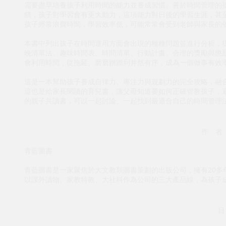
需要盡早培養孩子利用時間的能力並養成習慣。善於時間管理的
饋，孩子對學習會有更大動力，這項能力對日後的學習生涯，甚
孩子經常浪費時間，學習效率低，可能常常會受到老師與家長的
本書中列出孩子在時間運用方面會出現的種種問題並進行分析，
晚清單法、趣味時間表、時間清單、行動計畫、合理的獎勵與懲
會利用時間，從拖延、磨磨蹭蹭到井然有序，成為一個做事有效
這是一本幫助孩子養成自律力、專注力與規劃力的完全攻略，融
這也是給家長閱讀的育兒書，讓父母知道要如何正確管教孩子，
的親子共讀書，可以一起討論、一起找到最適合自己的時間管理
作 者
青藍圖書
青藍圖書是一家聚焦於大文教類圖書策劃的出版公司，擁有20多
以課外讀物、家教特教、大社科作為公司的三大產品線，為孩子
目