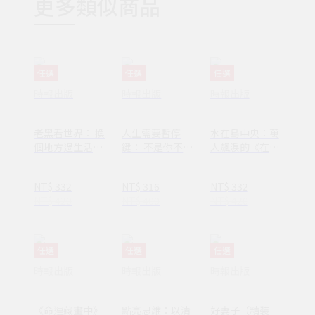
更多類似商品
任選
任選
任選
時報出版
時報出版
時報出版
老黑看世界： 換
人生需要暫停
水在島中央：萬
個地方過生活，
鍵： 不是你不夠
人飆淚的《在小
換個方式過人生
努力，只是需要
山和小山之間》
休息一下
作者李停全新感
NT$ 332
NT$ 316
NT$ 332
動力作
NT$ 420
NT$ 400
NT$ 420
任選
任選
任選
時報出版
時報出版
時報出版
《命運藏畫中》
點亮思維：以清
好妻子（精裝