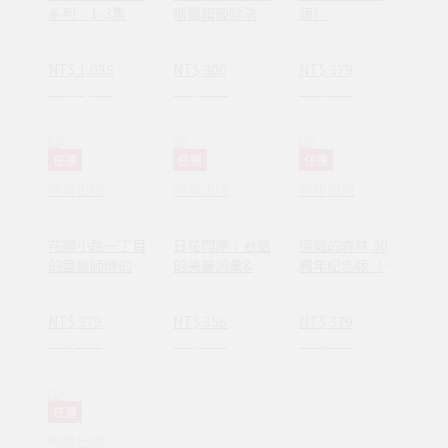
系列：1-3集套
晰邏輯破除決策
版）
書組 【隨書附
焦慮減少絕大多
贈：木質磁吸式
數無效努力
NT$ 1,035
NT$ 300
NT$ 379
掛軸＋布朗〈告
NT$ 1,380
NT$ 380
NT$ 480
別英國〉名畫海
報】
任選
任選
任選
時報出版
時報出版
時報出版
花開小路一丁目
日花閃爍：台語
挪威的森林 30
的盤髮師傅的丈
的美麗詞彙&一
周年紀念版（平
夫
百首詩
裝套書不分售）
(1AY1037)
NT$ 379
NT$ 356
NT$ 379
NT$ 480
NT$ 450
NT$ 480
任選
時報出版