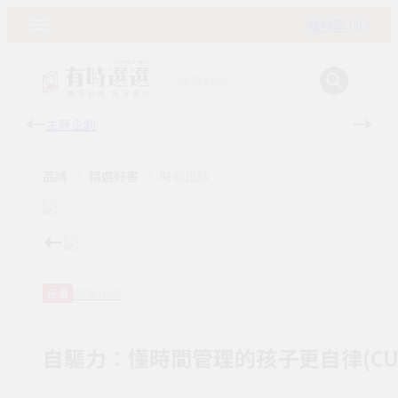
購物車 ( 0 )
主題企劃
有時
品牌
精選好書
時報出版
時報出版
任選
自驅力：懂時間管理的孩子更自律(CU00