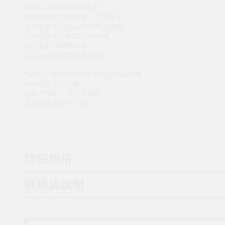
Part5 成為時間管理高手
如何教孩子打破原有「生物鐘」
如何教孩子記錄30天的時間清單
如何教孩子分配30天的時間
這樣規劃時間更有效
如何正確實施獎勵和懲罰
Part6 兒童時間管理其實就是自我管理
如何讓孩子更自律
你若不催促，孩子不牴觸
這樣寫作業事半功倍
詳細規格
退換貨說明