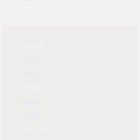
關於我們
公司介紹
發展歷程
合作專區
團購業務
合作洽詢
投資人專區