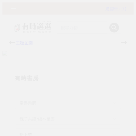
購物車 ( 0 )
主題企劃
有時
有時書房
童書樂園
親子共讀/繪本童書
新上架