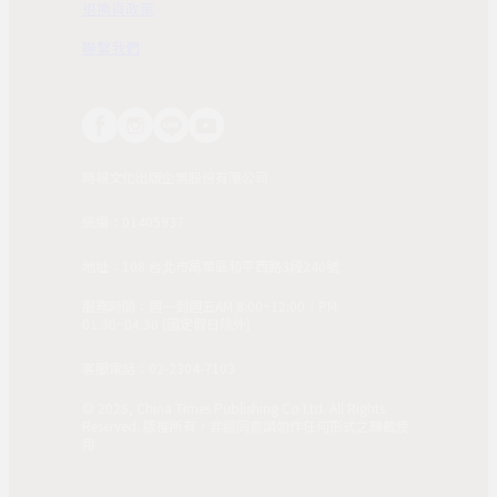
退換貨政策
聯繫我們
時報文化出版企業股份有限公司
統編：01405937
地址：108 台北市萬華區和平西路3段240號
服務時間：週一到週五AM 8:00~12:00；PM
01:30~04:30 (國定假日除外)
客服電話：02-2304-7103
© 2025, China Times Publishing Co Ltd. All Rights
Reserved. 版權所有，非經同意請勿作任何形式之轉載使
用