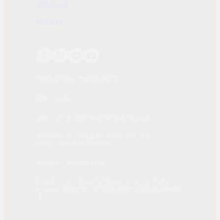
退換貨政策
聯繫我們
時報文化出版企業股份有限公司
統編：01405937
地址：108 台北市萬華區和平西路3段240號
服務時間：週一到週五AM 8:00~12:00；PM
01:30~04:30 (國定假日除外)
客服電話：02-2304-7103
© 2025, China Times Publishing Co Ltd. All Rights
Reserved. 版權所有，非經同意請勿作任何形式之轉載使
用