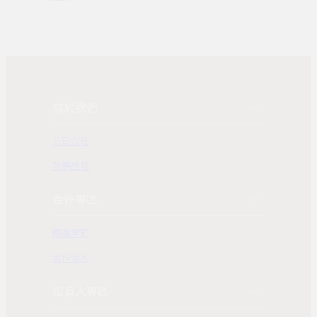
關於我們
公司介紹
發展歷程
合作專區
團購業務
合作洽詢
投資人專區