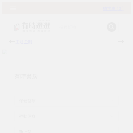
購物車 ( 0 )
主題企劃
有時
有時書房
保健醫療
運動健身
新上架