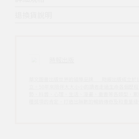
退換貨說明
時報出版
華文圖書出版世界的領導品牌___時報出版成立於
立。50年來陪伴大大小小的讀者走過生命各個歷
勢、科普、心理、生活、漫畫、童書等各類型，累
種獎項的肯定，打造出無數的暢銷傳奇及和重量級