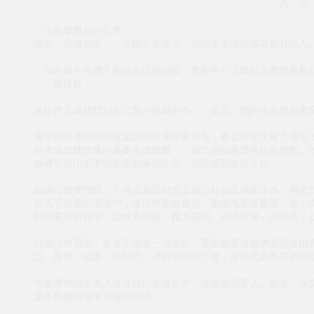
內 容
「這就是勝負的世界。」
唯有「貫徹初衷」，才能笑著接受，感謝柔道讓我成為更好的人
「我的前半生幾乎都在為比賽拚戰，希望有一天能站上奧運舞臺
－－連珍羚
連珍羚九歲時找到自己真心熱愛的事－－柔道，她的生命便迎來
國中因過度自信與傲氣險些造成隊友受傷，遭老師禁止進入道場
世界遠比她想像的還要更加艱難……儘管面臨重重挫折與挑戰，
精神引起山梨學院柔道教練的注意，就此展開旅日之路。
就讀山梨學院時，不僅成為該校史上首位外籍柔道隊隊長，畢業
在高手如雲的環境中，連珍羚毫無畏懼，繼續為柔道奮戰，每一
我沉澱的過程中，始終秉持著「精力善用、自他共榮」的精神，
對連珍羚而言，柔道不僅是一項運動，更承載著讓臺灣柔壇發揚
誼、榮譽、誠意、自制力、禮貌中汲取力量，並以此為基礎來精
本書帶領讀者進入連珍羚的柔道世界，透過她和家人、朋友、隊
及在艱難中追求卓越的精神。