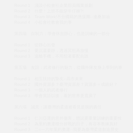
Round 1 淺談小松會社企業部員職業規劃
Round 2 什麼！上班不能穿牛仔褲?!
Round 3 Team Work!不分國籍的應援團--連桑加油
Round 4 小松會社教會我的事
第四場 自制力：學會休息靜心，也是訓練的一部分
Round 1 從靜心出發
Round 2 要沉還要靜，透過冥想再放慢
Round 3 遠離手機，不用想著要配合誰
第五場 友誼：武者修行的魅力，從國外隊友身上學到的事
Round 1 相互扶持的摯友--高市未來
Round 2 國外資源多？臺灣資源差？資源多＝成績好？
Round 3 一個人的武者修行
Round 3 學會英語以後，看的世界更寬廣了
第六場 誠意：讓臺灣的柔道被看見是我的責任
Round 1 仁川亞運的意外傷害，體認要重量訓練的重要性
Round 2 為里約奧運積分拚戰的日子，有谷本教練真好
Round 3 二○一六年里約奧運--我要為臺灣柔道創造歷史