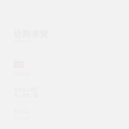
近期瀏覽
任選
時報出版
柔道女王連珍
羚：我會一直摔
到不想摔為止(V
A00029)
NT$ 411
NT$ 520