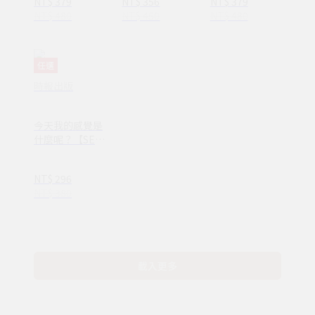
NT$ 379
NT$ 356
NT$ 379
NT$ 480
NT$ 450
NT$ 480
任選
時報出版
今天我的感覺是
什麼呢？【SEL
情緒素養繪本】
—完整收錄日常
NT$ 296
16種情緒認知
NT$ 380
(ND00107)
載入更多