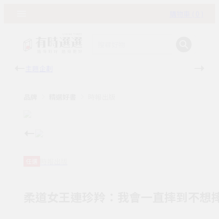
購物車 ( 0 )
主題企劃
有時
品牌
精選好書
時報出版
時報出版
任選
柔道女王連珍羚：我會一直摔到不想摔為止