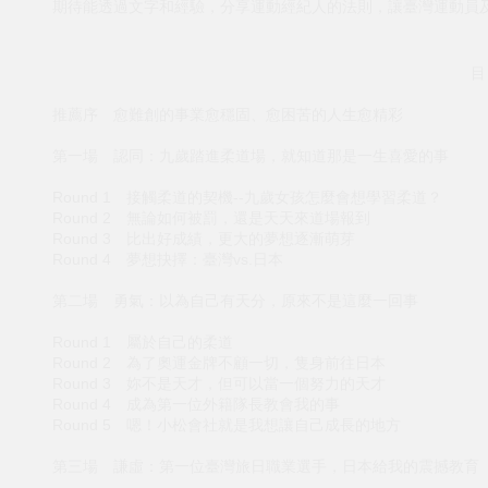
期待能透過文字和經驗，分享運動經紀人的法則，讓臺灣運動員
目
推薦序 愈難創的事業愈穩固、愈困苦的人生愈精彩
第一場 認同：九歲踏進柔道場，就知道那是一生喜愛的事
Round 1 接觸柔道的契機--九歲女孩怎麼會想學習柔道？
Round 2 無論如何被罰，還是天天來道場報到
Round 3 比出好成績，更大的夢想逐漸萌芽
Round 4 夢想抉擇：臺灣vs.日本
第二場 勇氣：以為自己有天分，原來不是這麼一回事
Round 1 屬於自己的柔道
Round 2 為了奧運金牌不顧一切，隻身前往日本
Round 3 妳不是天才，但可以當一個努力的天才
Round 4 成為第一位外籍隊長教會我的事
Round 5 嗯！小松會社就是我想讓自己成長的地方
第三場 謙虛：第一位臺灣旅日職業選手，日本給我的震撼教育