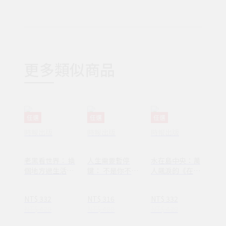
更多類似商品
任選
任選
任選
時報出版
時報出版
時報出版
老黑看世界： 換
人生需要暫停
水在島中央：萬
個地方過生活，
鍵： 不是你不夠
人飆淚的《在小
換個方式過人生
努力，只是需要
山和小山之間》
休息一下
作者李停全新感
NT$ 332
NT$ 316
NT$ 332
動力作
NT$ 420
NT$ 400
NT$ 420