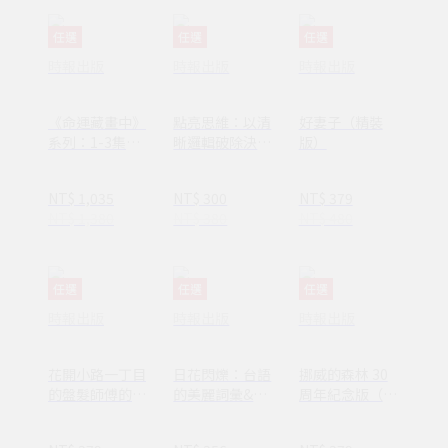
任選
任選
任選
時報出版
時報出版
時報出版
《命運藏畫中》
點亮思維：以清
好妻子（精裝
系列：1-3集套
晰邏輯破除決策
版）
書組 【隨書附
焦慮減少絕大多
贈：木質磁吸式
數無效努力
NT$ 1,035
NT$ 300
NT$ 379
掛軸＋布朗〈告
NT$ 1,380
NT$ 380
NT$ 480
別英國〉名畫海
報】
任選
任選
任選
時報出版
時報出版
時報出版
花開小路一丁目
日花閃爍：台語
挪威的森林 30
的盤髮師傅的丈
的美麗詞彙&一
周年紀念版（平
夫
百首詩
裝套書不分售）
(1AY1037)