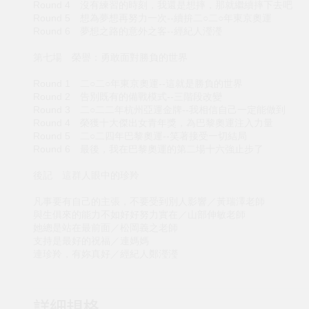
Round 4 沒有練習的時刻，我還是想摔，那就繼續摔下去吧
Round 5 想為夢想再努力一次--續拚二○二○年東京奧運
Round 6 夢想之路的意外之客--經紀人瀅瀅
第七場 榮譽：勇敢面對勝負的世界
Round 1 二○二○年東京奧運--這就是勝負的世界
Round 2 告別既有的備戰模式--三階段改變
Round 3 二○二二年杭州亞運金牌--我相信自己一定能做到
Round 4 榮獲十大傑出女青年獎，為巴黎奧運注入力量
Round 5 二○二四年巴黎奧運--笑著接受一切結局
Round 6 最後，我在巴黎奧運的第二場十六強止步了
後記 這群人眼中的珍羚
凡事要有自己的主張，不要受到別人影響／黃瑞澤老師
與生俱來的能力不如好好努力實在／山部伸敏老師
她總是站在最前面／松岡義之老師
支持是最好的祝福／連媽媽
連珍羚，有妳真好／經紀人鄭瀅瀅
詳細規格