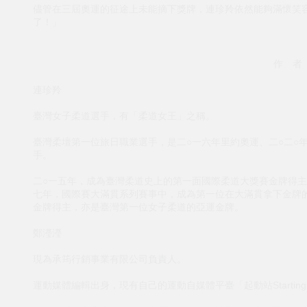
儘管在三屆奧運的征途上未能摘下獎牌，連珍羚依然能夠滿懷笑
了！」
作 者
連珍羚
臺灣女子柔道選手，有「柔道女王」之稱。
臺灣柔壇第一位旅日職業選手，是二○一六年里約奧運、二○二○
手。
二○一五年，成為臺灣柔道史上的第一面國際柔道大獎賽金牌得主
七年，國際賽大滿貫系列賽事中，成為第一位在大滿貫拿下金牌
金牌得主，亦是臺灣第一位女子柔道的亞運金牌。
鄭瀅瀅
現為承筠行銷事業有限公司負責人。
運動媒體編輯出身，現有自己的運動自媒體平臺「起動站Starting P