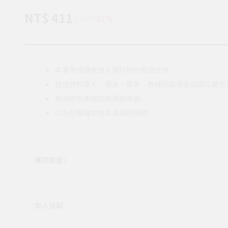
NT$ 411
$ 520
-21%
本書帶領讀者進入連珍羚的柔道世界
透過她和家人、朋友、隊友、教練的真情告白與珍藏照
看見她對柔道的熱情與無畏
以及在艱難中追求卓越的精神
購買數量
1
加入追蹤