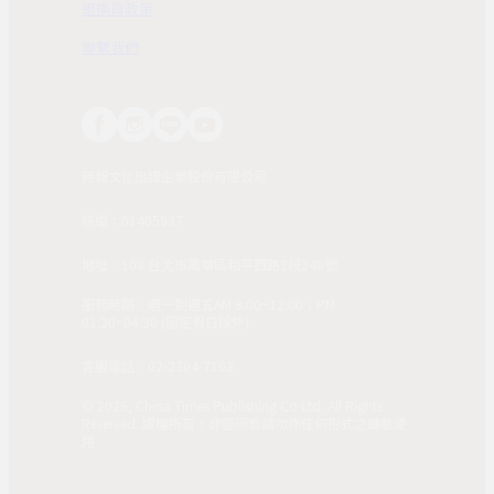
退換貨政策
聯繫我們
時報文化出版企業股份有限公司
統編：01405937
地址：108 台北市萬華區和平西路3段240號
服務時間：週一到週五AM 8:00~12:00；PM
01:30~04:30 (國定假日除外)
客服電話：02-2304-7103
© 2025, China Times Publishing Co Ltd. All Rights
Reserved. 版權所有，非經同意請勿作任何形式之轉載使
用