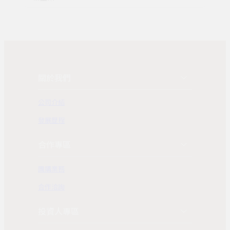
關於我們
公司介紹
發展歷程
合作專區
團購業務
合作洽詢
投資人專區