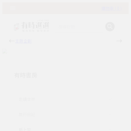
購物車 ( 0 )
主題企劃
有時
有時書房
走讀世界
旅行日記
新上架