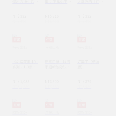
個地方過生活，
鍵： 不是你不夠
人飆淚的《在小
換個方式過人生
努力，只是需要
山和小山之間》
休息一下
作者李停全新感
NT$ 332
NT$ 316
NT$ 332
動力作
NT$ 420
NT$ 400
NT$ 420
任選
任選
任選
時報出版
時報出版
時報出版
《命運藏畫中》
點亮思維：以清
好妻子（精裝
系列：1-3集套
晰邏輯破除決策
版）
書組 【隨書附
焦慮減少絕大多
贈：木質磁吸式
數無效努力
NT$ 1,035
NT$ 300
NT$ 379
掛軸＋布朗〈告
NT$ 1,380
NT$ 380
NT$ 480
別英國〉名畫海
報】
任選
任選
任選
時報出版
時報出版
時報出版