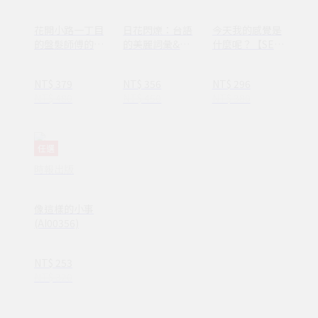
花開小路一丁目
日花閃爍：台語
今天我的感覺是
的盤髮師傅的丈
的美麗詞彙&一
什麼呢？【SEL
夫
百首詩
情緒素養繪本】
—完整收錄日常
NT$ 379
NT$ 356
NT$ 296
16種情緒認知
NT$ 480
NT$ 450
NT$ 380
(ND00107)
任選
時報出版
像這樣的小事
(AI00356)
NT$ 253
NT$ 320