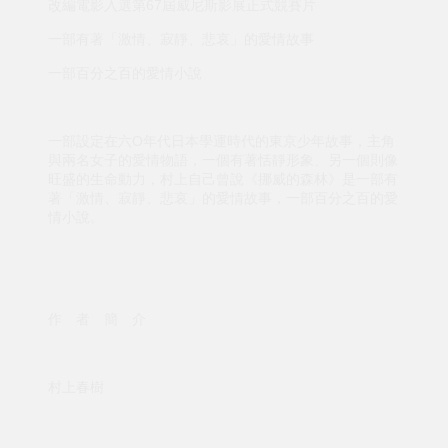
改編電影入選第67屆威尼斯影展正式競賽片
一部有著「激情、寂靜、悲哀」的愛情故事
一部百分之百的愛情小說
一部設定在六O年代日本學運時代的東京少年故事，主角
與兩名女子的愛情物語，一個有著恬靜形象、另一個則像
旺盛的生命動力，村上自己曾說《挪威的森林》是一部有
著「激情、寂靜、悲哀」的愛情故事，一部百分之百的愛
情小說。
作 者 簡 介
村上春樹