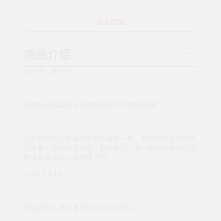
加入選購
商品介紹
內 容 簡 介
跨越時代與國境 刻劃在你我心中的愛情故事
正如我這個人會被喜歡或不喜歡一樣，我想這本小說必然
也會被人喜歡或不喜歡。對我來說，我只希望這部作品能
夠凌駕我這個人而存續下去。
──村上春樹
無論每個人都有著所謂不存在的地方。