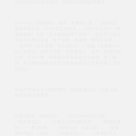
1949年生於日本京都府。早稻田大學戲劇系畢業。
1979年以《聽風的歌》獲得「群像新人賞」，新穎的文
風被譽為日本「八○年代文學旗手」，1987年代表作《挪
威的森林》出版（至今暢銷超過千萬冊），奠定村上在日
本多年不墜的名聲，除了暢銷，也屢獲「野間文藝賞」、
「谷崎潤一郎文學賞」等文壇肯定，三部曲《發條鳥年代
記》更受到「讀賣文學賞」的高度肯定。此外，並獲得桐
山獎、卡夫卡獎、耶路撒冷獎和安徒生文學獎。除了暢
銷，村上獨特的都市感及寫作風格也成了世界年輕人認同
的標誌。
作品中譯本至今已有60幾本，包括長篇小說、短篇小說、
散文及採訪報導等。
長篇小說有《聽風的歌》、《1973年的彈珠玩具》、
《尋羊冒險記》、《世界末日與冷酷異境》、《挪威的森
林》、《舞‧舞‧舞》、《國境之南、太陽之西》、《發條
鳥年代記》三部曲、《人造衛星情人》、《海邊的卡夫