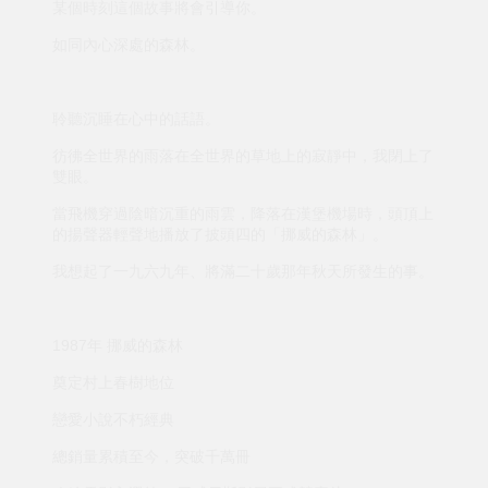
某個時刻這個故事將會引導你。
如同內心深處的森林。
聆聽沉睡在心中的話語。
彷彿全世界的雨落在全世界的草地上的寂靜中，我閉上了
雙眼。
當飛機穿過陰暗沉重的雨雲，降落在漢堡機場時，頭頂上
的揚聲器輕聲地播放了披頭四的「挪威的森林」。
我想起了一九六九年、將滿二十歲那年秋天所發生的事。
1987年 挪威的森林
奠定村上春樹地位
戀愛小說不朽經典
總銷量累積至今，突破千萬冊