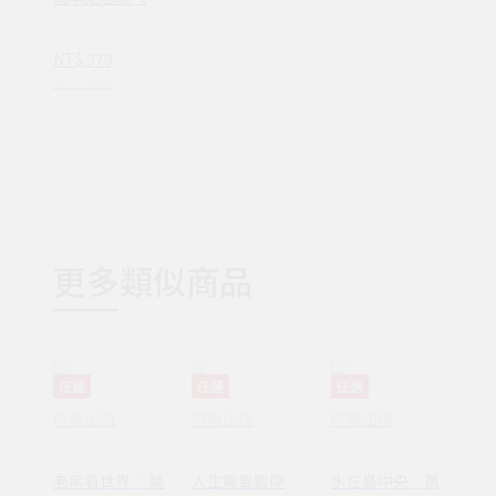
裝套書不分售）
(1AY1037)
NT$ 379
NT$ 480
更多類似商品
任選
任選
任選
時報出版
時報出版
時報出版
老黑看世界： 換
人生需要暫停
水在島中央：萬