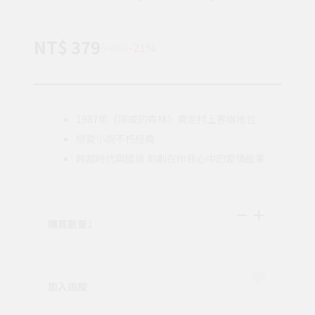
NT$ 379
$ 480
-21%
1987年《挪威的森林》奠定村上春樹地位
戀愛小說不朽經典
跨越時代與國境 刻劃在你我心中的愛情故事
購買數量
1
加入追蹤