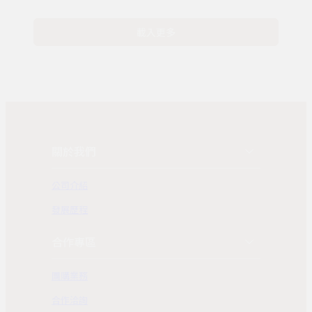
載入更多
關於我們
公司介紹
發展歷程
合作專區
團購業務
合作洽詢