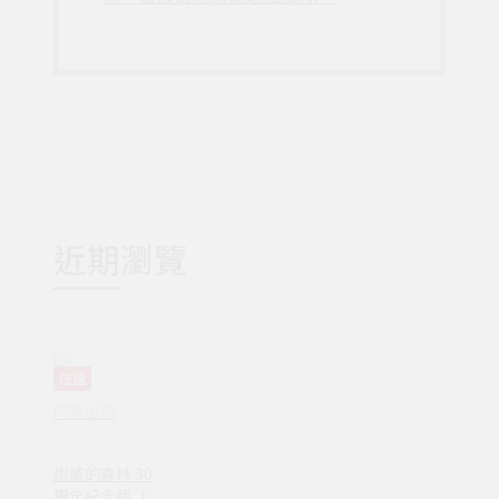
近期瀏覽
任選
時報出版
挪威的森林 30
周年紀念版（平