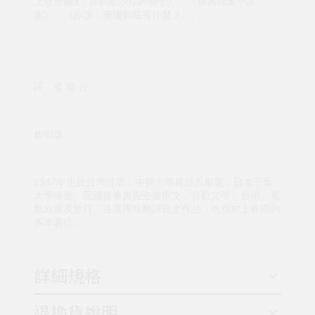
上收音機3：喜歡吃沙拉的獅子》、《身為職業小說
家》、《你說，寮國到底有什麼？》。
譯 者 簡 介
賴明珠
1947年生於台灣苗栗，中興大學農經系畢業，日本千葉
大學深造。回國從事廣告企畫撰文，喜歡文學、藝術、電
影欣賞及旅行，並選擇性翻譯日文作品，包括村上春樹的
多本著作。
詳細規格
退換貨說明