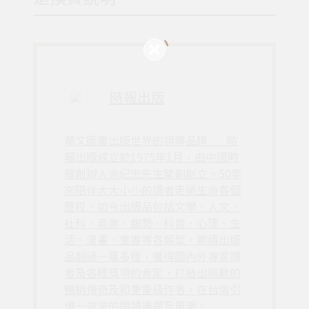
時報出版
華文圖書出版世界的領導品牌___時
報出版成立於1975年1月，由中國時
報創辦人余紀忠先生擘劃創立。50年
來陪伴大大小小的讀者走過生命各個
歷程。如今出版品包括文學、人文、
社科、商業、趨勢、科普、心理、生
活、漫畫、童書等各類型，累積出版
品超過一萬多種，獲得國內外專家讀
者及各種獎項的肯定，打造出無數的
暢銷傳奇及和重量級作者，在台灣引
爆一波波的閱讀議題及風潮。