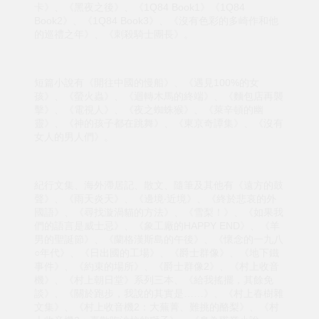
卡》、《黑夜之後》、《1Q84 Book1》《1Q84
Book2》、《1Q84 Book3》、《沒有色彩的多崎作和他
的巡禮之年》、《刺殺騎士團長》。
短篇小說有《開往中國的慢船》、《遇見100%的女
孩》、《螢火蟲》、《迴轉木馬的終端》、《麵包店再襲
擊》、《電視人》、《夜之蜘蛛猴》、《萊辛頓的幽
靈》、《神的孩子都在跳舞》、《東京奇譚集》、《沒有
女人的男人們》。
紀行文集、海外滯居記、散文、隨筆及其他有《遠方的鼓
聲》、《雨天炎天》、《邊境‧近境》、《終於悲哀的外
國語》、《尋找漩渦貓的方法》、《雪梨！》、《如果我
們的語言是威士忌》、《象工廠的HAPPY END》、《羊
男的聖誕節》、《蘭格漢斯島的午後》、《懷念的一九八
○年代》、《日出國的工場》、《爵士群像》、《地下鐵
事件》、《約束的場所》、《爵士群像2》、《村上收音
機》、《村上朝日堂》系列三本、《給我搖擺，其餘免
談》、《關於跑步，我說的其實是……》、《村上春樹雜
文集》、《村上收音機2：大蕪菁、難挑的酪梨》、《村