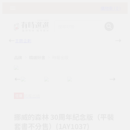
購物車 ( 0 )
主題企劃
有時
品牌
精選好書
時報出版
時報出版
任選
挪威的森林 30周年紀念版（平裝
套書不分售）(1AY1037)