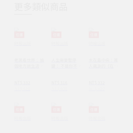
更多類似商品
任選
任選
任選
時報出版
時報出版
時報出版
老黑看世界： 換
人生需要暫停
水在島中央：萬
個地方過生活，
鍵： 不是你不夠
人飆淚的《在小
換個方式過人生
努力，只是需要
山和小山之間》
休息一下
作者李停全新感
NT$ 332
NT$ 316
NT$ 332
動力作
NT$ 420
NT$ 400
NT$ 420
任選
任選
任選
時報出版
時報出版
時報出版