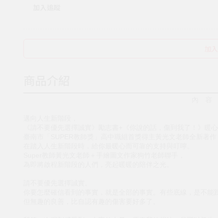
加入追蹤
加入
商品介紹
內 容
邁向人生新階段，
《請不要優先選擇誠實》勵志書+《你說的話，傷到我了！》暖
臺南市「SUPER教師獎」高中職組首獎得主黃光文老師全新著作
在踏入人生新階段時，給你最暖心而可靠的支持與叮嚀。
Super教師黃光文老師＋手繪圖文作家狗竹老師聯手，
為即將啟程新階段的人們，亮起暖暖的陪伴之光。
請不要優先選擇誠實。
你要怎麼確信看到的事實，就是全部的事實。有些底線，是不能
但無趣的良善，比自認有趣的傷害要好多了。