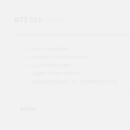
NT$ 555
$ 740
-25%
在踏入人生新階段時
給你最暖心而可靠的支持與叮嚀
Super教師黃光文老師
手繪圖文作家狗竹老師聯手
為即將啟程新階段的人們，亮起暖暖的陪伴之光
購買數量
1