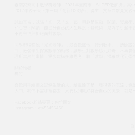
臺南家齊高中數學科老師，2021年臺南市「SUPER教師獎」高
2017年親子天下第一屆「創新100領袖」得主，文章並散見於
誠如其名，既陽「光」又「文」藝，興趣是運動、閱讀、變魔術
和心智；閱讀，能提升自己的人生厚度；變魔術，是為了引起學
不再害怕與拒絕面對數學。
同學都暱稱他「光光老師」，最喜歡聽他「行銷數學」，所開設
白，激發學生探索數學的動機，讓學生對數學感到好奇，不再畏
理所當然的事情，逐步建構多維思考，將「數學」潛移默化到學
關於繪者
狗竹
喜歡用手繪圖文記錄生活的人。繪畫除了是一種視覺的表達，也
大門。我們不需哪裡都去，只要找到剛好符合自己的風景，就是
Facebook粉絲專頁：狗竹圖文
Instagram：et456456456
目