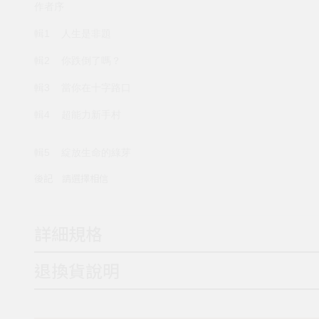
作者序
輯1 人生是非題
輯2 你跌倒了嗎？
輯3 當你在十字路口
輯4 超能力新手村
輯5 綻放生命的綠芽
後記 請選擇相信
詳細規格
退換貨說明