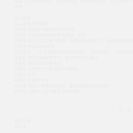
我第一次深刻感受到，文字的力量。原來我的想法，是可以發生
老師
感心推薦
Taco老師 思辨推手
宋怡慧 丹鳳高中圖書館主任/作家
吳宜蓉 高雄市陽明國中歷史教師、作家
李政憲 新北市林口國中教師、教育部師鐸獎得主、藝數摺學臉書
沈雅琪 神老師&神媽咪
洛洛老師 「洛洛老師情緒X學習雙趨力」粉專創辦人、中學教師
洪進益 教育部師鐸獎得主、星空教學法創辦人
許榮哲 華語首席故事教練
彭甫堅 台中市立中港高級中學教師
彭菊仙 作家
歐陽立中 暢銷作家
賴以威 臺師大電機系副教授、數感實驗室共同創辦人
藍偉瑩 社團法人瑩光教育協會創辦人
作 者
關於作者
黃光文