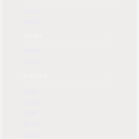
公司介紹
發展歷程
合作專區
團購業務
合作洽詢
投資人專區
財務資訊
公司治理
股東專區
重大訊息
近期活動