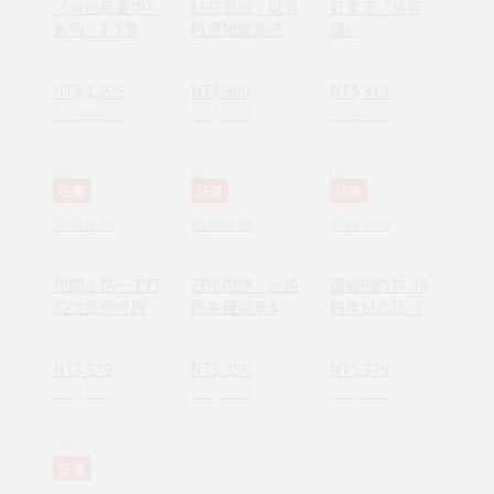
《命運藏畫中》
點亮思維：以清
好妻子（精裝
系列：1-3集套
晰邏輯破除決策
版）
書組 【隨書附
焦慮減少絕大多
贈：木質磁吸式
數無效努力
NT$ 1,035
NT$ 300
NT$ 379
掛軸＋布朗〈告
NT$ 1,380
NT$ 380
NT$ 480
別英國〉名畫海
報】
任選
任選
任選
時報出版
時報出版
時報出版
花開小路一丁目
日花閃爍：台語
挪威的森林 30
的盤髮師傅的丈
的美麗詞彙&一
周年紀念版（平
夫
百首詩
裝套書不分售）
(1AY1037)
NT$ 379
NT$ 356
NT$ 379
NT$ 480
NT$ 450
NT$ 480
任選