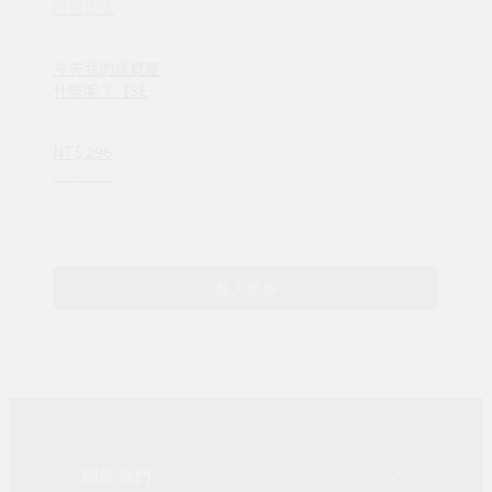
時報出版
今天我的感覺是
什麼呢？【SEL
情緒素養繪本】
—完整收錄日常
NT$ 296
16種情緒認知
NT$ 380
(ND00107)
載入更多
關於我們