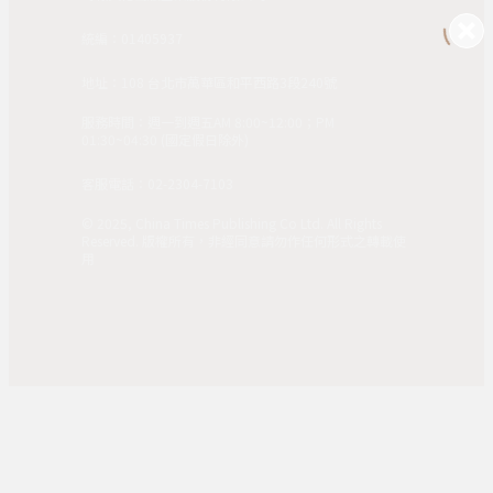
統編：01405937
地址：108 台北市萬華區和平西路3段240號
服務時間：週一到週五AM 8:00~12:00；PM
01:30~04:30 (國定假日除外)
客服電話：02-2304-7103
© 2025, China Times Publishing Co Ltd. All Rights
Reserved. 版權所有，非經同意請勿作任何形式之轉載使
用