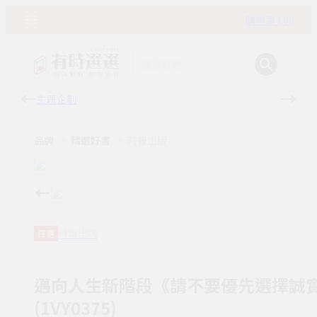
購物車 ( 0 )
主題企劃
有時
品牌
精選好書
時報出版
時報出版
任選
邁向人生新階段《請不要優先選擇誠
(1VY0375)