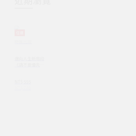
近期瀏覽
任選
時報出版
邁向人生新階段
《請不要優先選
擇誠實》＋《你
說的話，傷到我
NT$ 555
了！》套書(1VY
NT$ 740
0375)