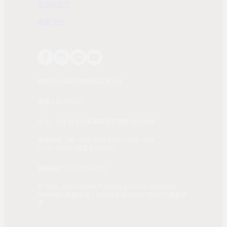
退換貨政策
聯繫我們
時報文化出版企業股份有限公司
統編：01405937
地址：108 台北市萬華區和平西路3段240號
服務時間：週一到週五AM 8:00~12:00；PM
01:30~04:30 (國定假日除外)
客服電話：02-2304-7103
© 2025, China Times Publishing Co Ltd. All Rights
Reserved. 版權所有，非經同意請勿作任何形式之轉載使
用