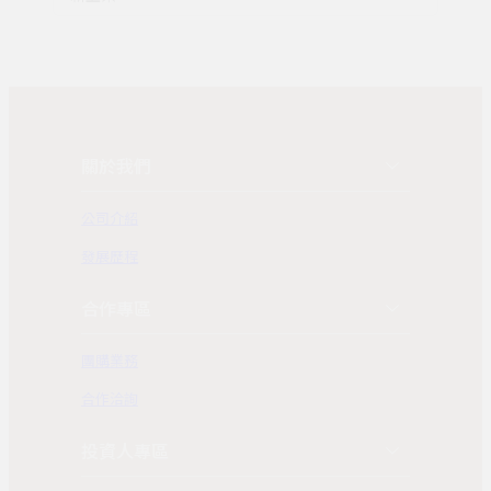
關於我們
公司介紹
發展歷程
合作專區
團購業務
合作洽詢
投資人專區