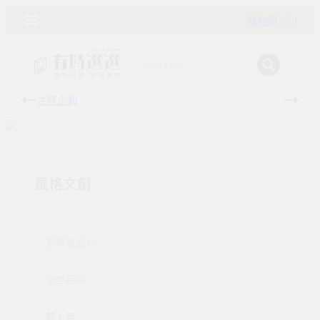
購物車 ( 0 )
主題企劃
有時
風格文創
音樂風設計
全部品項
新上架