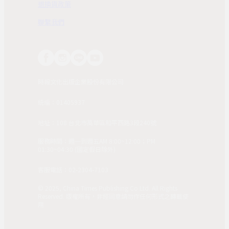
退換貨政策
聯繫我們
時報文化出版企業股份有限公司
統編：01405937
地址：108 台北市萬華區和平西路3段240號
服務時間：週一到週五AM 8:00~12:00；PM
01:30~04:30 (國定假日除外)
客服電話：02-2304-7103
© 2025, China Times Publishing Co Ltd. All Rights
Reserved. 版權所有，非經同意請勿作任何形式之轉載使
用