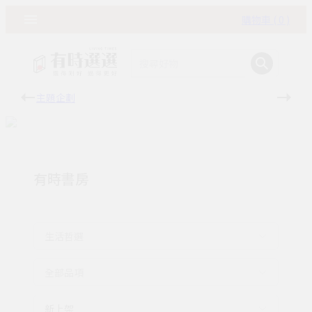
購物車 ( 0 )
主題企劃
有時
有時書房
生活哲選
全部品項
新上架