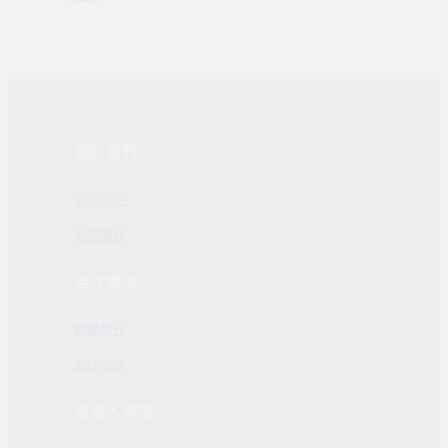
關於我們
公司介紹
發展歷程
合作專區
團購業務
合作洽詢
投資人專區