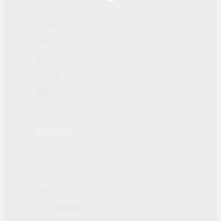
財務資訊
公司治理
股東專區
重大訊息
近期活動
聯絡人
ESG 專區
客服中心
常見問題
服務條款
隱私政策
配送及購物需知