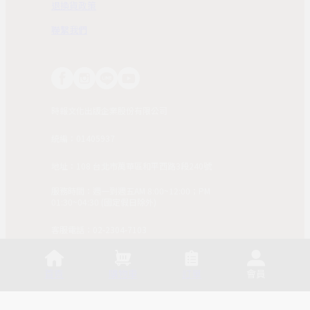
退換貨政策
聯繫我們
時報文化出版企業股份有限公司
統編：01405937
地址：108 台北市萬華區和平西路3段240號
服務時間：週一到週五AM 8:00~12:00；PM
01:30~04:30 (國定假日除外)
客服電話：02-2304-7103
© 2025, China Times Publishing Co Ltd. All Rights
Reserved. 版權所有，非經同意請勿作任何形式之轉載使
首頁
購物車
訂單
會員
用