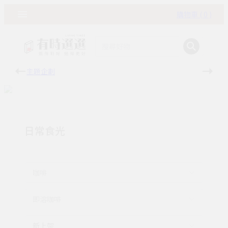
購物車 ( 0 )
主題企劃
有時
日常食光
咖啡
即溶咖啡
新上架