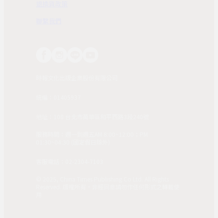
退換貨政策
聯繫我們
時報文化出版企業股份有限公司
統編：01405937
地址：108 台北市萬華區和平西路3段240號
服務時間：週一到週五AM 8:00~12:00；PM
01:30~04:30 (國定假日除外)
客服電話：02-2304-7103
© 2025, China Times Publishing Co Ltd. All Rights
Reserved. 版權所有，非經同意請勿作任何形式之轉載使
用