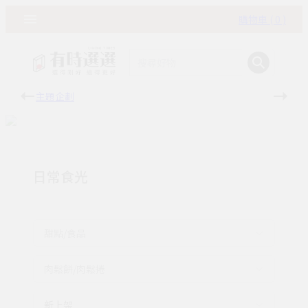
購物車 ( 0 )
主題企劃
有時
日常食光
甜點/食品
肉鬆餅/肉鬆捲
新上架