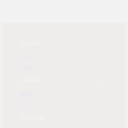
關於我們
公司介紹
發展歷程
合作專區
團購業務
合作洽詢
投資人專區