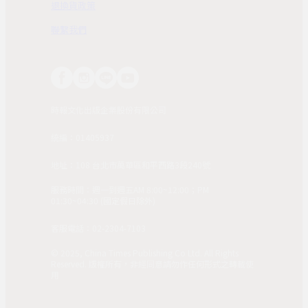
退換貨政策
聯繫我們
時報文化出版企業股份有限公司
統編：01405937
地址：108 台北市萬華區和平西路3段240號
服務時間：週一到週五AM 8:00~12:00；PM
01:30~04:30 (國定假日除外)
客服電話：02-2304-7103
© 2025, China Times Publishing Co Ltd. All Rights
Reserved. 版權所有，非經同意請勿作任何形式之轉載使
用