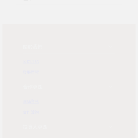
關於我們
公司介紹
發展歷程
合作專區
團購業務
合作洽詢
投資人專區