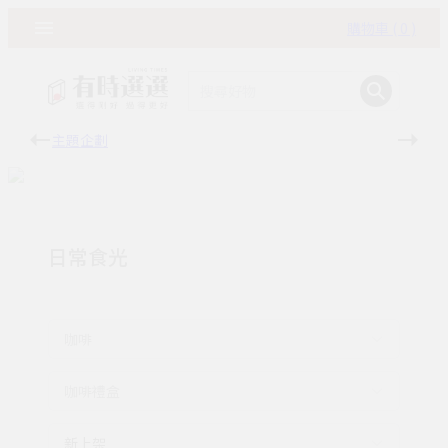
購物車 ( 0 )
主題企劃
有時
日常食光
咖啡
咖啡禮盒
新上架