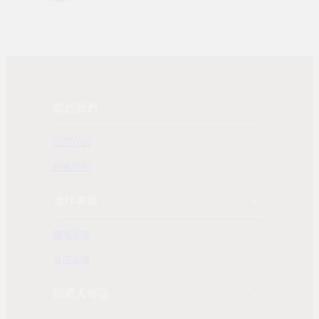
關於我們
公司介紹
發展歷程
合作專區
團購業務
合作洽詢
投資人專區