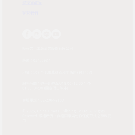
退換貨政策
聯繫我們
時報文化出版企業股份有限公司
統編：01405937
地址：108 台北市萬華區和平西路3段240號
服務時間：週一到週五AM 8:00~12:00；PM
01:30~04:30 (國定假日除外)
客服電話：02-2304-7103
© 2025, China Times Publishing Co Ltd. All Rights
Reserved. 版權所有，非經同意請勿作任何形式之轉載使
用