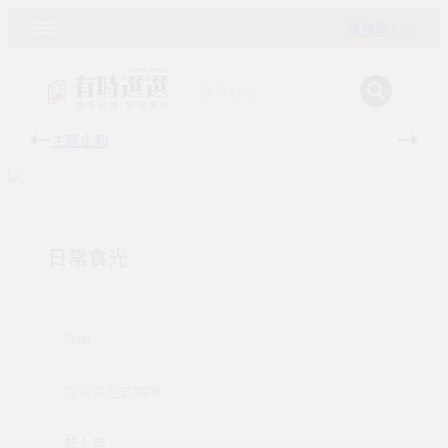
購物車 ( 0 )
主題企劃
有時
日常食光
咖啡
冷萃茶包式咖啡
新上架