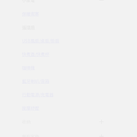
小家電
保暖禦寒
循環扇
USB風扇/桌扇/掛扇
快煮壺/快煮杯
咖啡機
藍牙喇叭/音箱
行動電源/充電器
按摩紓壓
收納
餐廚家飾