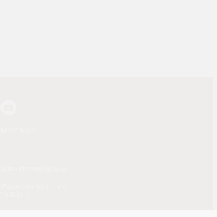
業股份有限公司
市萬華區和平西路3段240號
AM 8:00~12:00；PM
(國定假日除外)
4-7103