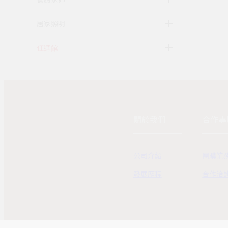
居家照明
任選館
關於我們
合作專
公司介紹
團購業
發展歷程
合作洽