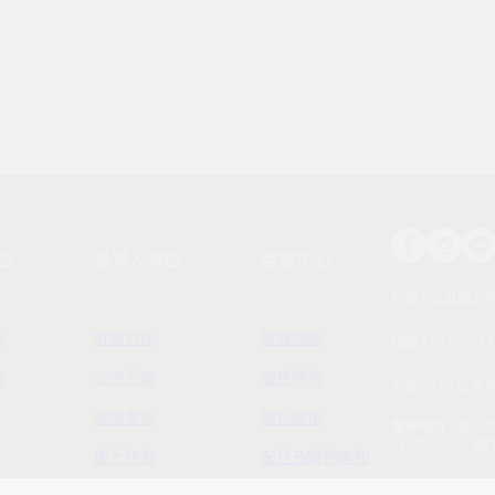
區
投資人專區
客服中心
時報文化出版企
務
財務資訊
常見問題
統編：01405937
詢
公司治理
服務條款
地址：108 台北
股東專區
隱私政策
服務時間：週一到週五
01:30~04:30 
重大訊息
配送及購物需知
客服電話：02-230