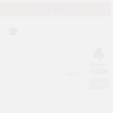
登入
註冊
購物車 ( 0 )
有時書房
新上架
TOP