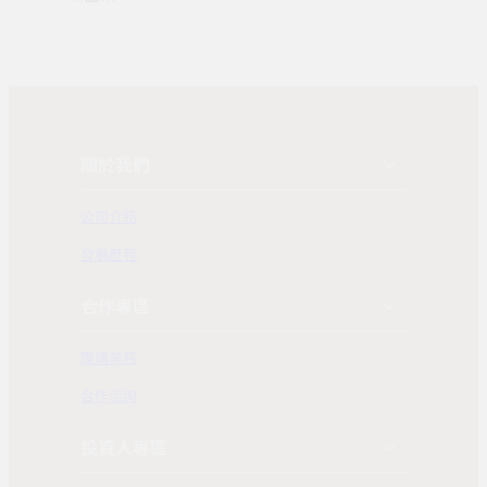
關於我們
公司介紹
發展歷程
合作專區
團購業務
合作洽詢
投資人專區