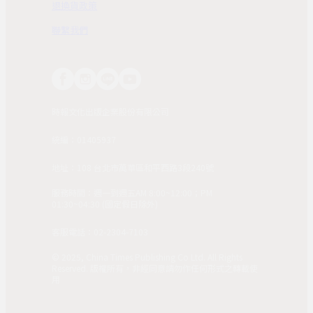
退換貨政策
聯繫我們
時報文化出版企業股份有限公司
統編：01405937
地址：108 台北市萬華區和平西路3段240號
服務時間：週一到週五AM 8:00~12:00；PM
01:30~04:30 (國定假日除外)
客服電話：02-2304-7103
© 2025, China Times Publishing Co Ltd. All Rights
Reserved. 版權所有，非經同意請勿作任何形式之轉載使
用