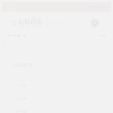
購物車 ( 0 )
主題企劃
有時
舒適家居
小家電
咖啡機
新上架