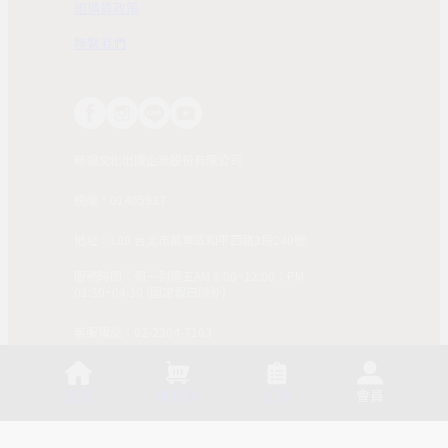
退換貨政策
聯繫我們
時報文化出版企業股份有限公司
統編：01405937
地址：108 台北市萬華區和平西路3段240號
服務時間：週一到週五AM 8:00~12:00；PM
01:30~04:30 (國定假日除外)
客服電話：02-2304-7103
© 2025, China Times Publishing Co Ltd. All Rights
Reserved. 版權所有，非經同意請勿作任何形式之轉載使
首頁
購物車
訂單
會員
用