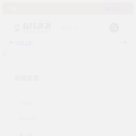
購物車 ( 0 )
主題企劃
有時
舒適家居
小家電
按摩紓壓
新上架