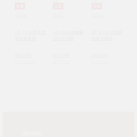
任選
任選
任選
KINYO
KINYO
KINYO
UF-7059 原木質
UF-7065無線遙
UF-8705 USB靜
感充電桌扇
控LED吊扇
音桌立風扇
NT$ 799
NT$ 799
NT$ 499
NT$ 1,180
NT$ 999
NT$ 949
關於我們