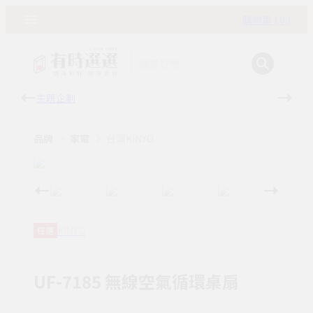
購物車 ( 0 )
主題企劃
有時
品牌
家電
台灣KINYO
KINYO
任選
UF-7185 無線空氣循環桌扇