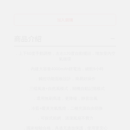
加入選購
商品介紹
．上下60度手動調整，左右120度自動擺頭，增加室內空
氣循環
．內建大容量4000mAh鋰電池，續航9小時
．觸控功能面板設計，簡易好操作
．三檔風速+自然風模式，關機自動記憶模式
．選用無刷馬達，更降噪，靜音出風
．冷藍+暖黃光氣氛燈，二種光源自由切換
．可拆式前網，清潔風扇不費力
．國家檢驗合格，具過充過放保護，使用更安心