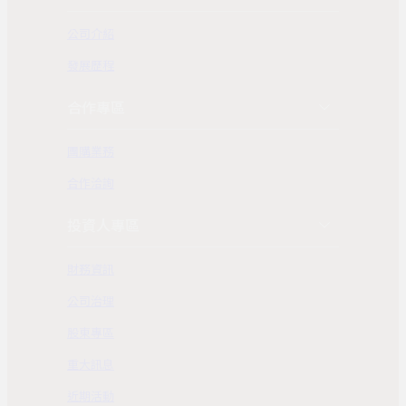
公司介紹
發展歷程
合作專區
團購業務
合作洽詢
投資人專區
財務資訊
公司治理
股東專區
重大訊息
近期活動