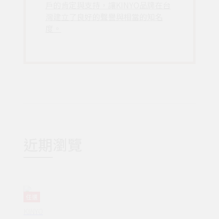
戶的肯定與支持，讓KINYO品牌在台
灣建立了良好的聲譽與相當的知名
度。
近期瀏覽
任選
KINYO