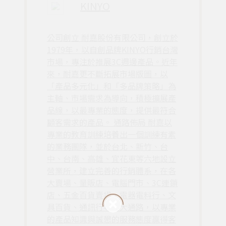
KINYO
公司創立 耐嘉股份有限公司，創立於
1979年，以自創品牌KINYO行銷台灣
市場，專注於推展3C週邊產品。近年
來，耐嘉更不斷拓展市場版圖，以
「產品多元化」和「多品牌策略」為
主軸、市場需求為導向，積極擴展產
品線，以最專業的態度，提供最符合
顧客需求的產品。 通路佈局 耐嘉以
專業的教育訓練培養出一個訓練有素
的業務團隊，並於台北、新竹、台
中、台南、高雄、宜花東等六地設立
營業所，建立完善的行銷體系，在各
大賣場、量販店、電腦門市、3C連鎖
店、五金百貨賣場、電器電料行、文
具百貨、通訊行等廣大通路，以專業
的產品知識與誠懇的服務態度贏得客