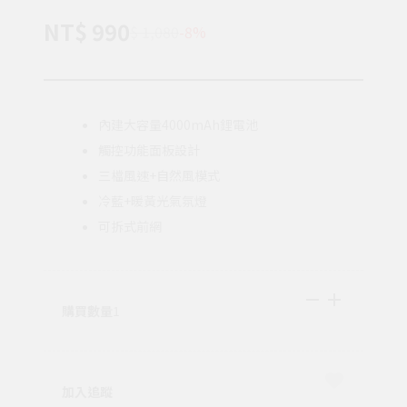
NT$ 990
$ 1,080
-8%
內建大容量4000mAh鋰電池
觸控功能面板設計
三檔風速+自然風模式
冷藍+暖黃光氣氛燈
可拆式前網
購買數量
1
加入追蹤