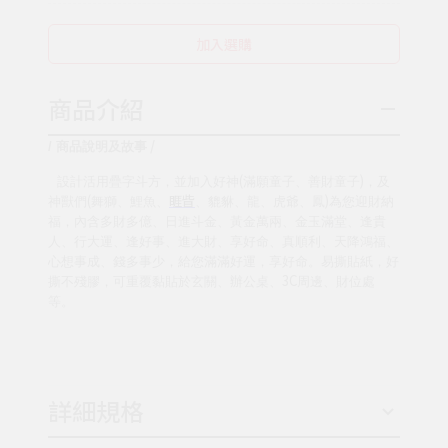
加入選購
商品介紹
/
/
商品說明及故事
(
)
設計活用疊字斗方，並加入好神
滿願童子、善財童子
，及
(
睚眥
)
神獸們
舞獅、鯉魚、
、貔貅、龍、虎爺、鳳
為您迎財納
福，內含多財多億、日進斗金、黃金萬兩、金玉滿堂、逢貴
人、行大運、逢好事、進大財、享好命、真順利、天降鴻福、
心想事成、錢多事少，給您滿滿好運，享好命。易撕貼紙，好
3C
撕不殘膠，可重覆黏貼於玄關、辦公桌、
周邊、財位處
等。
詳細規格