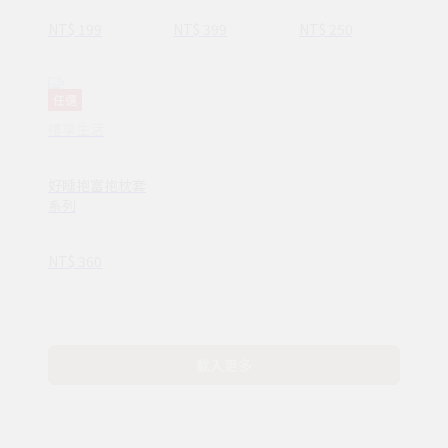
NT$ 199
NT$ 399
NT$ 250
任選
禮享生活
好睡抱富抱枕套
系列
NT$ 360
載入更多