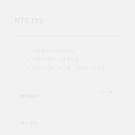
NT$ 199
活用疊字的易撕貼斗方
好撕不殘膠，可重覆黏貼
黏貼於玄關、辦公桌、3C周邊、財位處
購買數量
1
加入追蹤