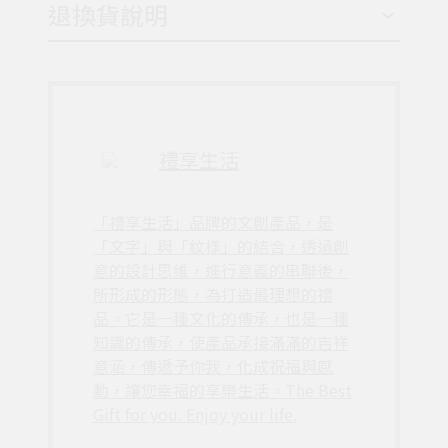
退換貨說明
禮享生活
「禮享生活」品牌的文創產品，是
「文字」與「紋樣」的結合，透過創
意的設計思維，進行意義的串聯後，
所形成的形態，為打造最理想的禮
品。它是一種文化的傳承，也是一種
知識的傳承，使產品承接滿滿的吉祥
意涵，傳遞予你我，化成祝福與感
動，讓您幸福的享樂生活。The Best
Gift for you. Enjoy your life.