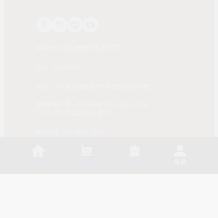
時報文化出版企業股份有限公司
統編：01405937
地址：108 台北市萬華區和平西路3段240號
服務時間：週一到週五AM 8:00~12:00；PM
01:30~04:30 (國定假日除外)
客服電話：02-2304-7103
© 2025, China Times Publishing Co Ltd. All Rights
Reserved. 版權所有，非經同意請勿作任何形式之轉載使
首頁
購物車
訂單
會員
用