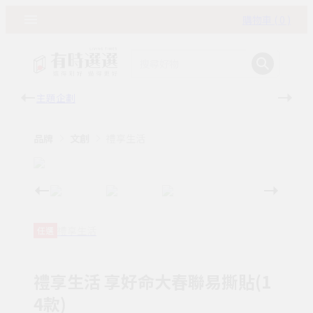
購物車 ( 0 )
主題企劃
有時
品牌
文創
禮享生活
禮享生活
任選
禮享生活 享好命大春聯易撕貼(1
4款)