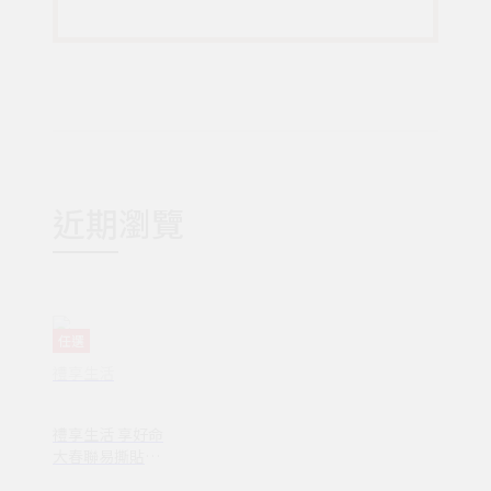
近期瀏覽
任選
禮享生活
禮享生活 享好命
大春聯易撕貼(1
4款)